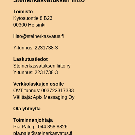
Toimisto
Kytösuontie 8 B23
00300 Helsinki
liitto@steinerkasvatus.fi
Y-tunnus: 2231738-3
Laskutustiedot
Steinerkasvatuksen liitto ry
Y-tunnus: 2231738-3
Verkkolaskujen osoite
OVT-tunnus: 003722317383
Välittäjä: Apix Messaging Oy
Ota yhteyttä
Toiminnanjohtaja
Pia Pale p. 044 358 8826
pia.pale@steinerkasvatus.fi