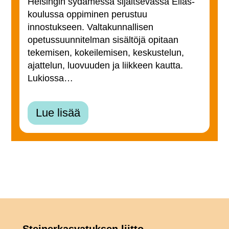
Helsingin sydämessä sijaitsevassa Elias-
koulussa oppiminen perustuu
innostukseen. Valtakunnallisen
opetussuunnitelman sisältöjä opitaan
tekemisen, kokeilemisen, keskustelun,
ajattelun, luovuuden ja liikkeen kautta.
Lukiossa…
Lue lisää
Steinerkasvatuksen liitto