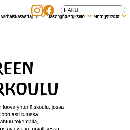
a varhaiskasvattajille
Jäsenyhdistyksille
Yhteystiedot
reen
rkoulu
 luova yhtenäiskoulu, jossa
ioon asti tutussa
ahtuu tekemällä,
vostavassa ja turvallisessa