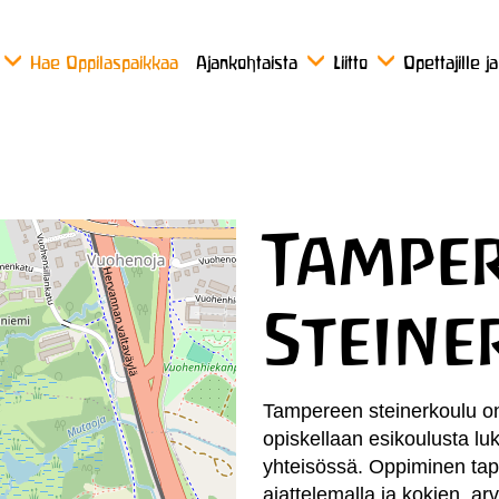
Hae Oppilaspaikkaa
Ajankohtaista
Liitto
Opettajille j
Tampe
Steine
Tampereen steinerkoulu on
opiskellaan esikoulusta luk
yhteisössä. Oppiminen tap
ajattelemalla ja kokien, ar