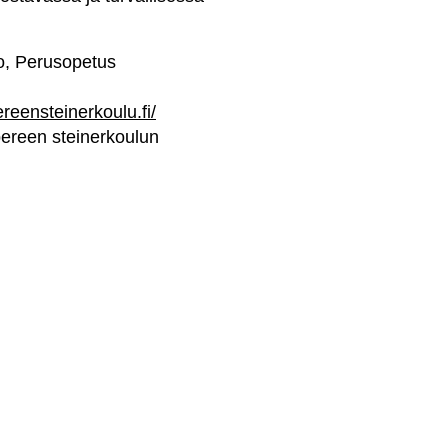
o, Perusopetus
ereensteinerkoulu.fi/
reen steinerkoulun