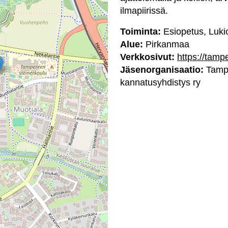
ilmapiirissä.
Toiminta:
Esiopetus, Luki
Alue:
Pirkanmaa
Verkkosivut:
https://tamp
Jäsenorganisaatio:
Tampe
kannatusyhdistys ry