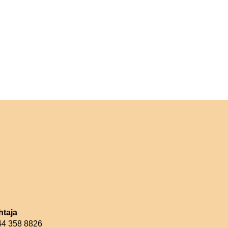
htaja
044 358 8826