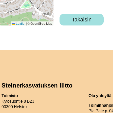
Takaisin
Leaflet
|
© OpenStreetMap
Steinerkasvatuksen liitto
Toimisto
Ota yhteyttä
Kytösuontie 8 B23
Toiminnanjo
00300 Helsinki
Pia Pale p. 