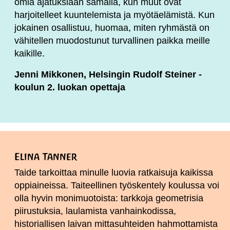
omia ajatuksiaan samalla, kun muut ovat
harjoitelleet kuuntelemista ja myötäelämistä. Kun
jokainen osallistuu, huomaa, miten ryhmästä on
vähitellen muodostunut turvallinen paikka meille
kaikille.
Jenni Mikkonen, Helsingin Rudolf Steiner -
koulun 2. luokan opettaja
Elina Tanner
Taide tarkoittaa minulle luovia ratkaisuja kaikissa
oppiaineissa. Taiteellinen työskentely koulussa voi
olla hyvin monimuotoista: tarkkoja geometrisia
piirustuksia, laulamista vanhainkodissa,
historiallisen laivan mittasuhteiden hahmottamista