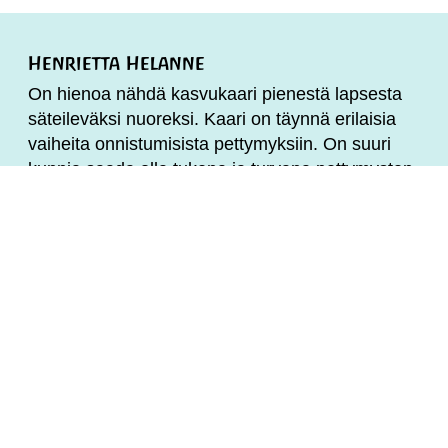
Henrietta Helanne
On hienoa nähdä kasvukaari pienestä lapsesta
säteileväksi nuoreksi. Kaari on täynnä erilaisia
vaiheita onnistumisista pettymyksiin. On suuri
kunnia saada olla tukena ja turvana pettymysten
keskellä ja juhlia yhdessä onnistumisen hetkiä.
Talvella edellisen luokan rakkaat ysit harjoittelivat
kappaleen ”Missä muruseni on?”. Esitys jätti
minuun ikuisen muiston ja jäljen heistä ja siitä mitä
meidän vuodet yhdessä olivat. Aitoa elämää.
Henrietta Helanne, Espoon steinerkoulun 2.
luokan opettaja