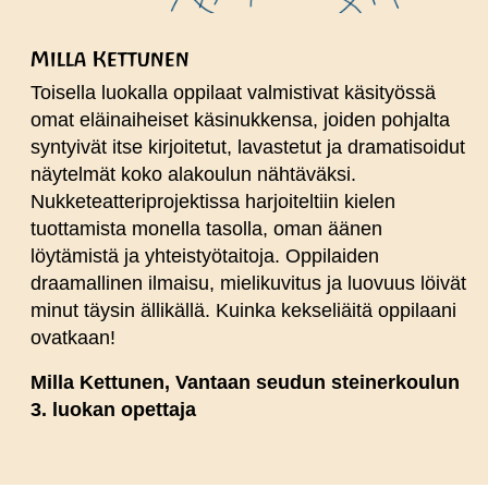
Milla Kettunen
Toisella luokalla oppilaat valmistivat käsityössä
omat eläinaiheiset käsinukkensa, joiden pohjalta
syntyivät itse kirjoitetut, lavastetut ja dramatisoidut
näytelmät koko alakoulun nähtäväksi.
Nukketeatteriprojektissa harjoiteltiin kielen
tuottamista monella tasolla, oman äänen
löytämistä ja yhteistyötaitoja. Oppilaiden
draamallinen ilmaisu, mielikuvitus ja luovuus löivät
minut täysin ällikällä. Kuinka kekseliäitä oppilaani
ovatkaan!
Milla Kettunen, Vantaan seudun steinerkoulun
3. luokan opettaja