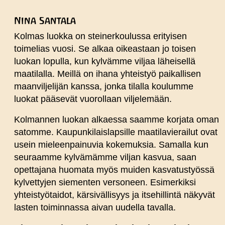
Nina Santala
Kolmas luokka on steinerkoulussa erityisen
toimelias vuosi. Se alkaa oikeastaan jo toisen
luokan lopulla, kun kylvämme viljaa läheisellä
maatilalla. Meillä on ihana yhteistyö paikallisen
maanviljelijän kanssa, jonka tilalla koulumme
luokat pääsevät vuorollaan viljelemään.
Kolmannen luokan alkaessa saamme korjata oman
satomme. Kaupunkilaislapsille maatilavierailut ovat
usein mieleenpainuvia kokemuksia. Samalla kun
seuraamme kylvämämme viljan kasvua, saan
opettajana huomata myös muiden kasvatustyössä
kylvettyjen siementen versoneen. Esimerkiksi
yhteistyötaidot, kärsivällisyys ja itsehillintä näkyvät
lasten toiminnassa aivan uudella tavalla.