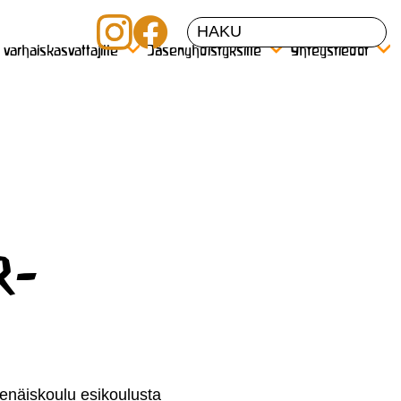
a varhaiskasvattajille
Jäsenyhdistyksille
Yhteystiedot
r-
tenäiskoulu esikoulusta