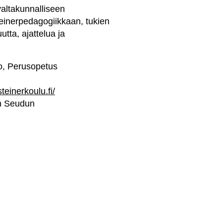
valtakunnalliseen
einerpedagogiikkaan, tukien
tta, ajattelua ja
o, Perusopetus
steinerkoulu.fi/
n Seudun