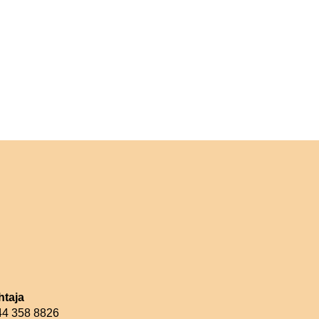
htaja
044 358 8826