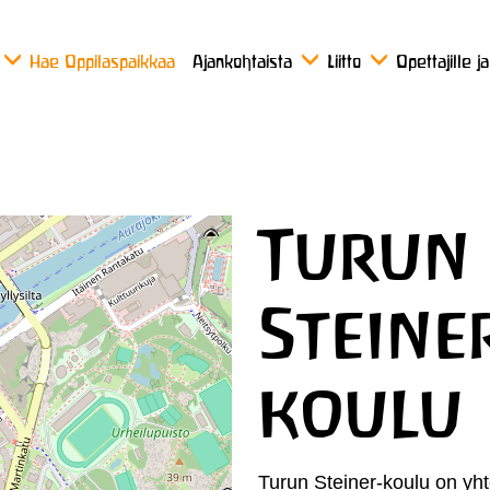
Hae Oppilaspaikkaa
Ajankohtaista
Liitto
Opettajille j
Turun
Steine
koulu
Turun Steiner-koulu on yh