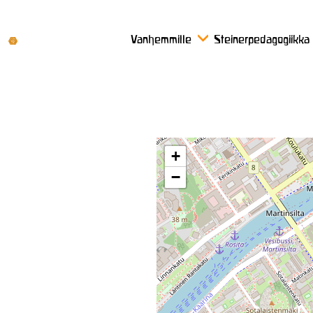
Vanhemmille
Steinerpedagogiikka
+
−