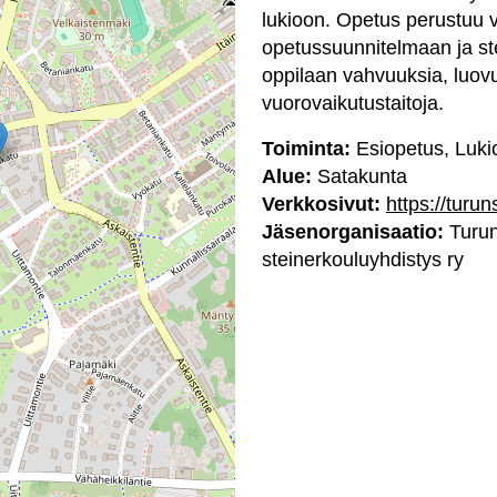
lukioon. Opetus perustuu 
opetussuunnitelmaan ja st
oppilaan vahvuuksia, luovuu
vuorovaikutustaitoja.
Toiminta:
Esiopetus, Luki
Alue:
Satakunta
Verkkosivut:
https://turun
Jäsenorganisaatio:
Turu
steinerkouluyhdistys ry