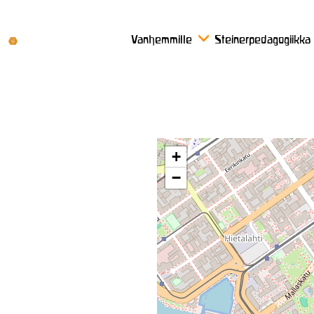
Vanhemmille
Steinerpedagogiikka
+
−