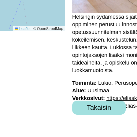
Helsingin sydämessä sijai
oppiminen perustuu innost
Leaflet
|
© OpenStreetMap
opetussuunnitelman sisält
kokeilemisen, keskustelun,
liikkeen kautta. Lukiossa t
opintojaksojen lisäksi monip
taideaineita, ja opiskelu o
luokkamuotoista.
Toiminta:
Lukio, Perusop
Alue:
Uusimaa
Verkkosivut:
https://eliask
Jäsenorganisaatio:
Elias
Takaisin