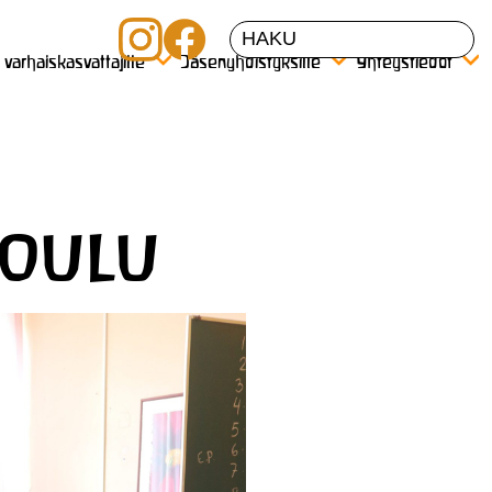
a varhaiskasvattajille
Jäsenyhdistyksille
Yhteystiedot
koulu