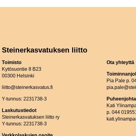
Steinerkasvatuksen liitto
Toimisto
Ota yhteyttä
Kytösuontie 8 B23
Toiminnanjo
00300 Helsinki
Pia Pale p. 
liitto@steinerkasvatus.fi
pia.pale@stei
Y-tunnus: 2231738-3
Puheenjohta
Kati Ylinamp
Laskutustiedot
p. 044 01955
Steinerkasvatuksen liitto ry
kati.ylinampa
Y-tunnus: 2231738-3
Verkkolaskujen osoite