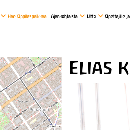
Hae Oppilaspaikkaa
Ajankohtaista
Liitto
Opettajille j
Elias 