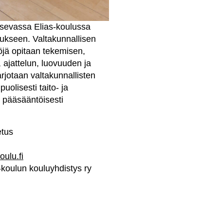
tsevassa Elias-koulussa
ukseen. Valtakunnallisen
öjä opitaan tekemisen,
 ajattelun, luovuuden ja
arjotaan valtakunnallisten
uolisesti taito- ja
n pääsääntöisesti
etus
oulu.fi
-koulun kouluyhdistys ry