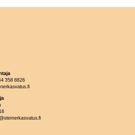
htaja
044 358 8826
nerkasvatus.fi
ja
a
16
@steinerkasvatus.fi