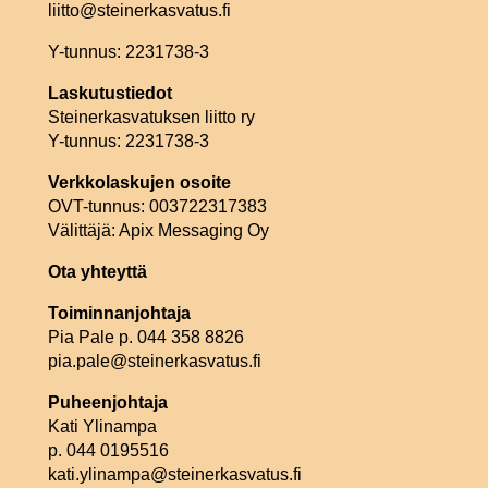
liitto@steinerkasvatus.fi
Y-tunnus: 2231738-3
Laskutustiedot
Steinerkasvatuksen liitto ry
Y-tunnus: 2231738-3
Verkkolaskujen osoite
OVT-tunnus: 003722317383
Välittäjä: Apix Messaging Oy
Ota yhteyttä
Toiminnanjohtaja
Pia Pale p. 044 358 8826
pia.pale@steinerkasvatus.fi
Puheenjohtaja
Kati Ylinampa
p. 044 0195516
kati.ylinampa@steinerkasvatus.fi