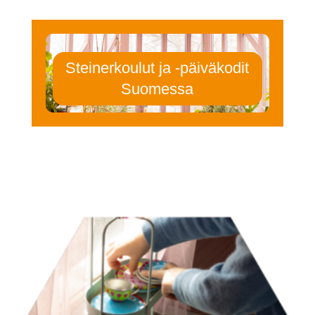
Steinerkoulut ja -päiväkodit
Suomessa