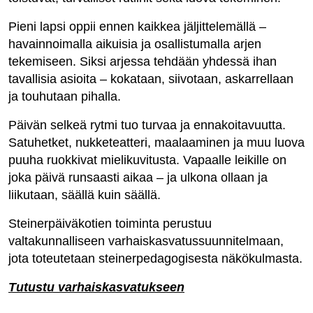
Pieni lapsi oppii ennen kaikkea jäljittelemällä –
havainnoimalla aikuisia ja osallistumalla arjen
tekemiseen. Siksi arjessa tehdään yhdessä ihan
tavallisia asioita – kokataan, siivotaan, askarrellaan
ja touhutaan pihalla.
Päivän selkeä rytmi tuo turvaa ja ennakoitavuutta.
Satuhetket, nukketeatteri, maalaaminen ja muu luova
puuha ruokkivat mielikuvitusta. Vapaalle leikille on
joka päivä runsaasti aikaa – ja ulkona ollaan ja
liikutaan, säällä kuin säällä.
Steinerpäiväkotien toiminta perustuu
valtakunnalliseen varhaiskasvatussuunnitelmaan,
jota toteutetaan steinerpedagogisesta näkökulmasta.
Tutustu varhaiskasvatukseen