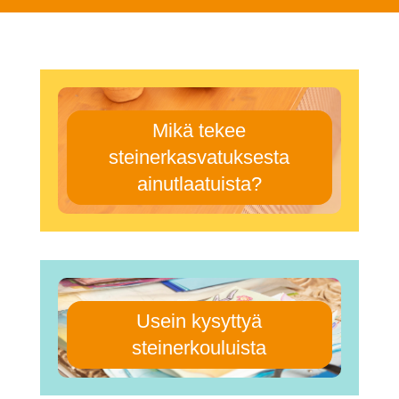
Mikä tekee
steinerkasvatuksesta
ainutlaatuista?
Usein kysyttyä
steinerkouluista