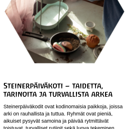
Steinerpäiväkoti – taidetta,
tarinoita ja turvallista arkea
Steinerpäiväkodit ovat kodinomaisia paikkoja, joissa
arki on rauhallista ja tuttua. Ryhmät ovat pieniä,
aikuiset pysyvät samoina ja päivää rytmittävät
toistuvat, turvalliset rutiinit sekä luova tekeminen.