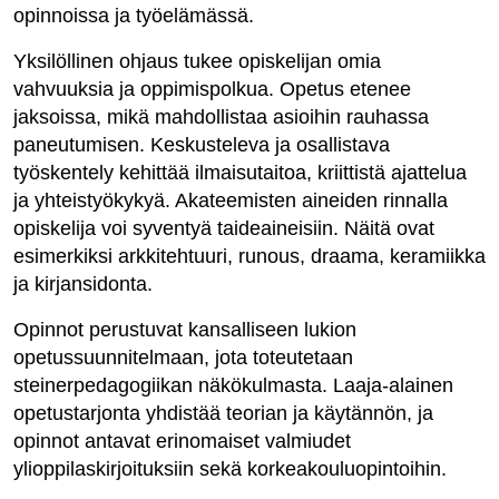
opinnoissa ja työelämässä.
Yksilöllinen ohjaus tukee opiskelijan omia
vahvuuksia ja oppimispolkua. Opetus etenee
jaksoissa, mikä mahdollistaa asioihin rauhassa
paneutumisen. Keskusteleva ja osallistava
työskentely kehittää ilmaisutaitoa, kriittistä ajattelua
ja yhteistyökykyä. Akateemisten aineiden rinnalla
opiskelija voi syventyä taideaineisiin. Näitä ovat
esimerkiksi arkkitehtuuri, runous, draama, keramiikka
ja kirjansidonta.
Opinnot perustuvat kansalliseen lukion
opetussuunnitelmaan, jota toteutetaan
steinerpedagogiikan näkökulmasta. Laaja-alainen
opetustarjonta yhdistää teorian ja käytännön, ja
opinnot antavat erinomaiset valmiudet
ylioppilaskirjoituksiin sekä korkeakouluopintoihin.