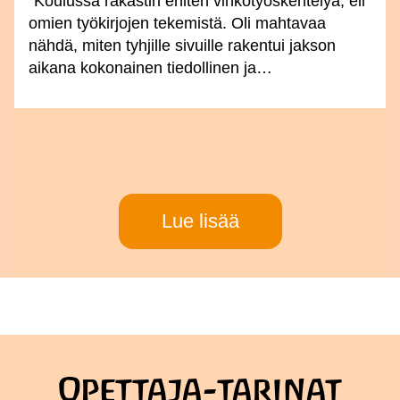
”Koulussa rakastin eniten vihkotyöskentelyä, eli
omien työkirjojen tekemistä. Oli mahtavaa
nähdä, miten tyhjille sivuille rakentui jakson
aikana kokonainen tiedollinen ja…
Lue lisää
Opettaja-tarinat