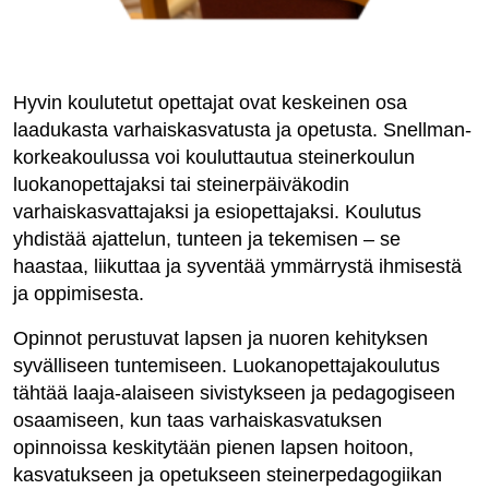
Hyvin koulutetut opettajat ovat keskeinen osa
laadukasta varhaiskasvatusta ja opetusta. Snellman-
korkeakoulussa voi kouluttautua steinerkoulun
luokanopettajaksi tai steinerpäiväkodin
varhaiskasvattajaksi ja esiopettajaksi. Koulutus
yhdistää ajattelun, tunteen ja tekemisen – se
haastaa, liikuttaa ja syventää ymmärrystä ihmisestä
ja oppimisesta.
Opinnot perustuvat lapsen ja nuoren kehityksen
syvälliseen tuntemiseen. Luokanopettajakoulutus
tähtää laaja-alaiseen sivistykseen ja pedagogiseen
osaamiseen, kun taas varhaiskasvatuksen
opinnoissa keskitytään pienen lapsen
hoitoon,
kasvatukseen ja opetukseen steinerpedagogiikan