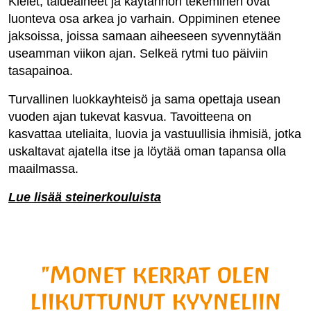
Kielet, taideaineet ja käytännön tekeminen ovat
luonteva osa arkea jo varhain. Oppiminen etenee
jaksoissa
, joissa samaan aiheeseen syvennytään
useamman viikon ajan
. Selkeä rytmi tuo päiviin
tasapainoa.
Turvallinen luokkayhteisö ja sama opettaja usean
vuoden ajan tukevat kasvua. Tavoitteena on
kasvattaa uteliaita, luovia ja vastuullisia ihmisiä, jotka
uskaltavat ajatella itse ja löytää oman tapansa olla
maailmassa.
Lue lisää steinerkouluista
"Monet kerrat olen
liikuttunut kyyneliin