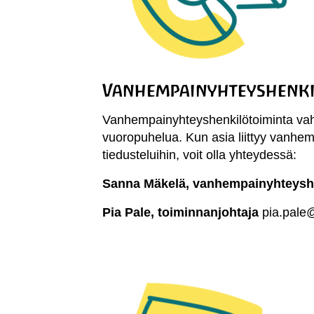
Vanhempainyhteyshenkil
Vanhempainyhteyshenkilötoiminta vahvis
vuoropuhelua. Kun asia liittyy vanhe
tiedusteluihin, voit olla yhteydessä:
Sanna Mäkelä, vanhempainyhteysh
Pia Pale, toiminnanjohtaja
pia.pale@