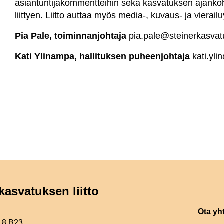
asiantuntijakommentteihin sekä kasvatuksen ajankohta
liittyen. Liitto auttaa myös media-, kuvaus- ja vierail
Pia Pale, toiminnanjohtaja
pia.pale@steinerkasvatu
Kati Ylinampa, hallituksen puheenjohtaja
kati.yl
kasvatuksen liitto
Ota yh
e 8 B23