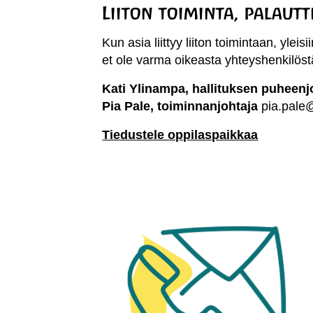
Liiton toiminta, palautt
Kun asia liittyy liiton toimintaan, yleisi
et ole varma oikeasta yhteyshenkilöstä
Kati Ylinampa, hallituksen puheen
Pia Pale, toiminnanjohtaja
pia.pale@
Tiedustele oppilaspaikkaa