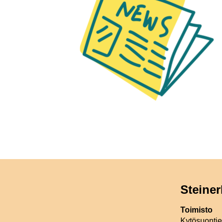
Steiner
Toimisto
Kytösuonti