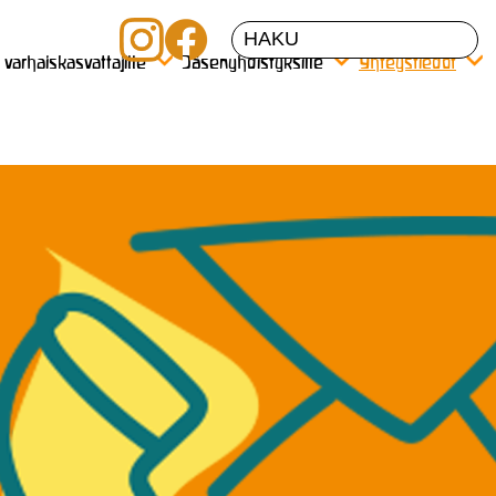
a varhaiskasvattajille
Jäsenyhdistyksille
Yhteystiedot