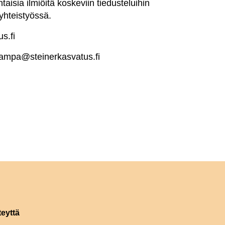
isia ilmiöitä koskeviin tiedusteluihin
uyhteistyössä.
s.fi
inampa@steinerkasvatus.fi
teyttä