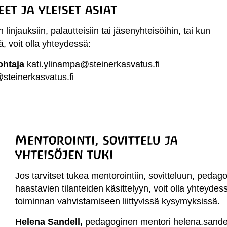
eet ja yleiset asiat
in linjauksiin, palautteisiin tai jäsenyhteisöihin, tai kun
, voit olla yhteydessä:
johtaja
kati.ylinampa@steinerkasvatus.fi
steinerkasvatus.fi
Mentorointi, sovittelu ja
yhteisöjen tuki
Jos tarvitset tukea mentorointiin, sovitteluun, pedag
haastavien tilanteiden käsittelyyn, voit olla yhteydess
toiminnan vahvistamiseen liittyvissä kysymyksissä.
Helena Sandell,
pedagoginen mentori
helena.sande