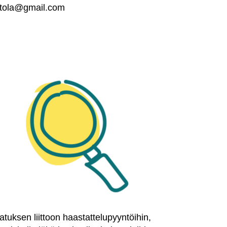
rttola@gmail.com
tuksen liittoon haastattelupyyntöihin,