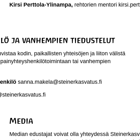
Kirsi Perttola-Ylinampa,
r
ehtorien mentori
kirsi.pe
ö ja vanhempien tiedustelut
taa kodin, paikallisten yhteisöjen ja liiton välistä
mpainyhteyshenkilötoimintaan tai vanhempien
enkilö
sanna.makela@steinerkasvatus.fi
steinerkasvatus.fi
Media
Median edustajat voivat olla yhteydessä Steinerkasva