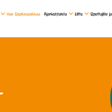
Hae Oppilaspaikkaa
Ajankohtaista
Liitto
Opettajille j
t