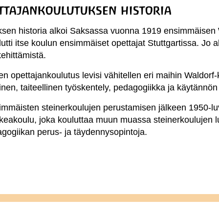
ttajankoulutuksen historia
ksen historia alkoi Saksassa vuonna 1919 ensimmäisen
utti itse koulun ensimmäiset opettajat Stuttgartissa. Jo a
ehittämistä.
en opettajankoulutus levisi vähitellen eri maihin Waldor
inen, taiteellinen työskentely, pedagogiikka ja käytännön
immäisten steinerkoulujen perustamisen jälkeen 1950-luv
eakoulu, joka kouluttaa muun muassa steinerkoulujen luo
agogiikan perus- ja täydennysopintoja.