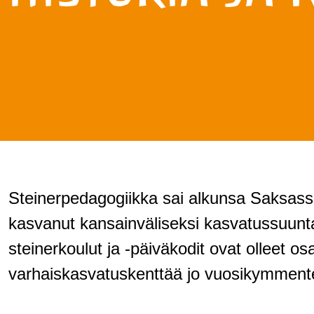
Steinerpedagogiikka sai alkunsa Saksas
kasvanut kansainväliseksi kasvatussuun
steinerkoulut ja -päiväkodit ovat olleet os
varhaiskasvatuskenttää jo vuosikymment