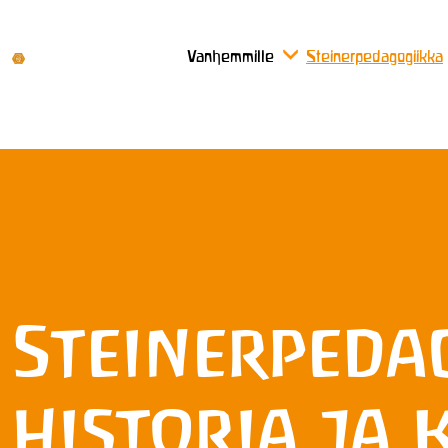
Vanhemmille
Steinerpedagogiikka
Steinerpeda
historia ja 