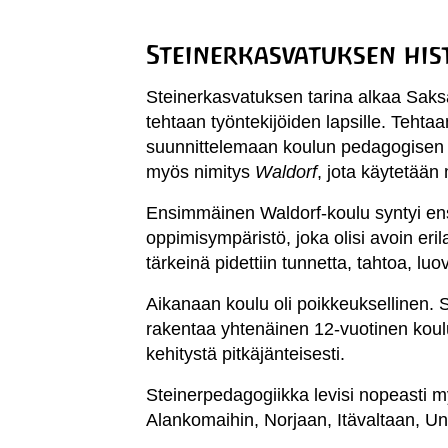
Steinerkasvatuksen his
Steinerkasvatuksen tarina alkaa Saks
tehtaan työntekijöiden lapsille. Tehtaa
suunnittelemaan koulun pedagogisen 
myös nimitys
Waldorf
, jota käytetään
Ensimmäinen Waldorf-koulu syntyi en
oppimisympäristö, joka olisi avoin erila
tärkeinä pidettiin tunnetta, tahtoa, luo
Aikanaan koulu oli poikkeuksellinen. Se
rakentaa yhtenäinen 12-vuotinen koulup
kehitystä pitkäjänteisesti.
Steinerpedagogiikka levisi nopeasti m
Alankomaihin, Norjaan, Itävaltaan, Unk