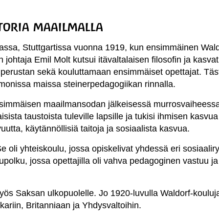
toria maailmalla
assa, Stuttgartissa vuonna 1919, kun ensimmäinen Waldor
n johtaja Emil Molt kutsui itävaltalaisen filosofin ja kasv
perustan sekä kouluttamaan ensimmäiset opettajat. Täs
 monissa maissa steinerpedagogiikan rinnalla.
simmäisen maailmansodan jälkeisessä murrosvaiheessa. 
isista taustoista tuleville lapsille ja tukisi ihmisen kasv
vuutta, käytännöllisiä taitoja ja sosiaalista kasvua.
 oli yhteiskoulu, jossa opiskelivat yhdessä eri sosiaaliry
olku, jossa opettajilla oli vahva pedagoginen vastuu ja 
yös Saksan ulkopuolelle. Jo 1920-luvulla Waldorf-kouluj
ariin, Britanniaan ja Yhdysvaltoihin.