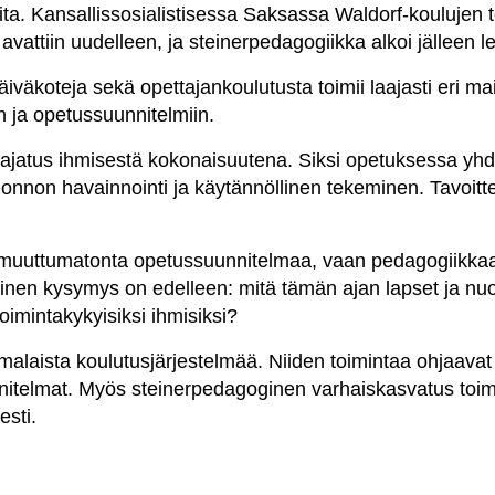
a. Kansallissosialistisessa Saksassa Waldorf-koulujen toimi
attiin uudelleen, ja steinerpedagogiikka alkoi jälleen le
päiväkoteja sekä opettajankoulutusta toimii laajasti eri 
ön ja opetussuunnitelmiin.
jatus ihmisestä kokonaisuutena. Siksi opetuksessa yhdis
 luonnon havainnointi ja käytännöllinen tekeminen. Tavoi
 ja muuttumatonta opetussuunnitelmaa, vaan pedagogiikkaa 
nen kysymys on edelleen: mitä tämän ajan lapset ja nuo
 toimintakykyisiksi ihmisiksi?
alaista koulutusjärjestelmää. Niiden toimintaa ohjaavat
nitelmat. Myös steinerpedagoginen varhaiskasvatus toimi
sti.