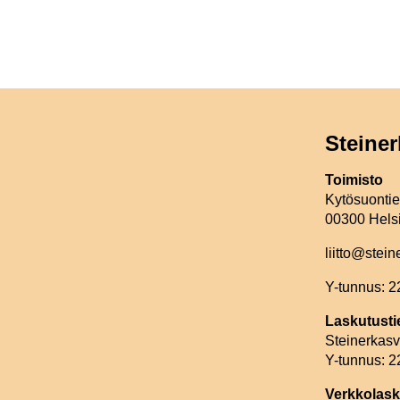
Steiner
Toimisto
Kytösuonti
00300 Hels
liitto@stein
Y-tunnus: 
Laskutusti
Steinerkasva
Y-tunnus: 
Verkkolask