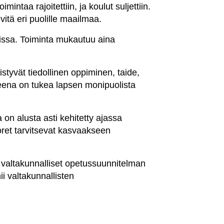
ntaa rajoitettiin, ja koulut suljettiin.
vitä eri puolille maailmaa.
maissa. Toiminta mukautuu aina
tyvät tiedollinen oppiminen, taide,
tteena on tukea lapsen monipuolista
on alusta asti kehitetty ajassa
ret tarvitsevat kasvaakseen
 valtakunnalliset opetussuunnitelman
i valtakunnallisten