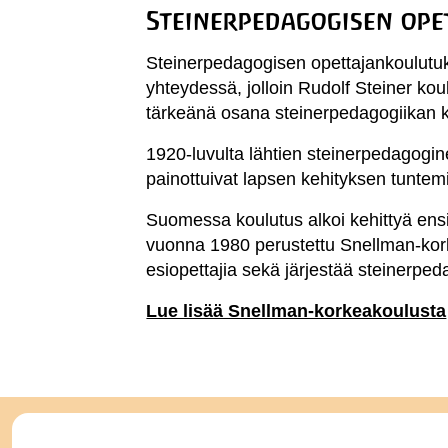
Steinerpedagogisen ope
Steinerpedagogisen opettajankoulutu
yhteydessä, jolloin Rudolf Steiner koul
tärkeänä osana steinerpedagogiikan k
1920-luvulta lähtien steinerpedagogin
painottuivat lapsen kehityksen tuntem
Suomessa koulutus alkoi kehittyä ens
vuonna 1980 perustettu Snellman-kork
esiopettajia sekä järjestää steinerped
Lue lisää Snellman-korkeakoulusta