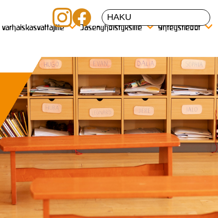
a varhaiskasvattajille
Jäsenyhdistyksille
Yhteystiedot