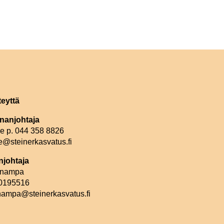
teyttä
nanjohtaja
le p. 044 358 8826
e@steinerkasvatus.fi
johtaja
linampa
 0195516
inampa@steinerkasvatus.fi