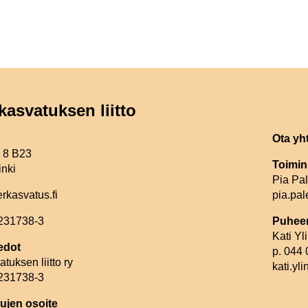
kasvatuksen liitto
Ota yh
e 8 B23
Toimin
inki
Pia Pa
erkasvatus.fi
pia.pal
2231738-3
Puheen
Kati Y
edot
p. 044
tuksen liitto ry
kati.yl
2231738-3
ujen osoite