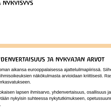
a nykyisyys
hdenvertaisuus ja nykyajan arvot
oman aikansa eurooppalaisessa ajatteluilmapiirissä. Siihen
ihmisoikeuksien näkökulmasta arvioidaan kriittisesti. Rasi
nerkasvatukseen.
okaisen lapsen ihmisarvo, yhdenvertaisuus, osallisuus j
tään nykyisin suhteessa nykytutkimukseen, opetussuunnit
.