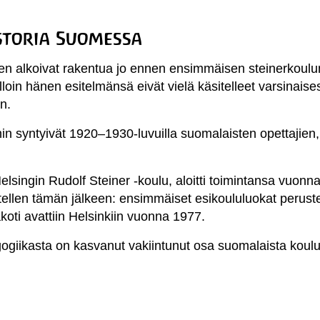
storia Suomessa
 alkoivat rakentua jo ennen ensimmäisen steinerkoulun p
in hänen esitelmänsä eivät vielä käsitelleet varsinaises
n.
 syntyivät 1920–1930-luvuilla suomalaisten opettajien, k
singin Rudolf Steiner -koulu, aloitti toimintansa vuon
llen tämän jälkeen: ensimmäiset esikoululuokat perustett
oti avattiin Helsinkiin vuonna 1977.
iikasta on kasvanut vakiintunut osa suomalaista koulut