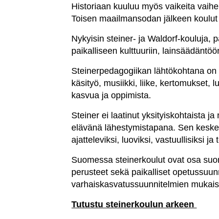
Historiaan kuuluu myös vaikeita vaiheit
Toisen maailmansodan jälkeen koulut av
Nykyisin steiner- ja Waldorf-kouluja, 
paikalliseen kulttuuriin, lainsäädäntö
Steinerpedagogiikan lähtökohtana on a
käsityö, musiikki, liike, kertomukset,
kasvua ja oppimista.
Steiner ei laatinut yksityiskohtaista
elävänä lähestymistapana. Sen keskei
ajatteleviksi, luoviksi, vastuullisiksi ja
Suomessa steinerkoulut ovat osa suom
perusteet sekä paikalliset opetussuun
varhaiskasvatussuunnitelmien mukaise
Tutustu steinerkoulun arkeen