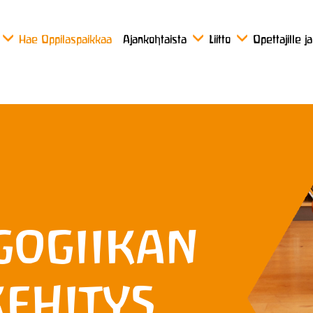
Hae Oppilaspaikkaa
Ajankohtaista
Liitto
Opettajille j
gogiikan
kehitys