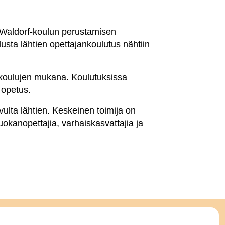
 Waldorf-koulun perustamisen
lusta lähtien opettajankoulutus nähtiin
f-koulujen mukana. Koulutuksissa
 opetus.
ulta lähtien. Keskeinen toimija on
kanopettajia, varhaiskasvattajia ja