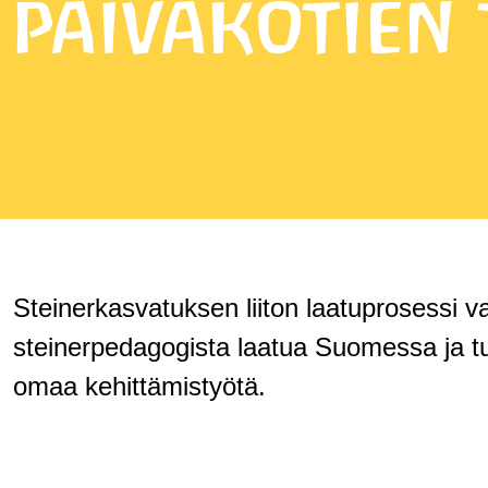
päiväkotien
Steinerkasvatuksen liiton laatuprosessi v
steinerpedagogista laatua Suomessa ja t
omaa kehittämistyötä.