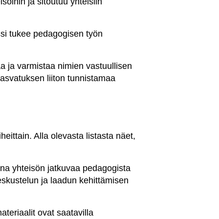
isöihin ja sitoutuu yhteisiin
essi tukee pedagogisen työn
a ja varmistaa nimien vastuullisen
rkasvatuksen liiton tunnistamaa
ittain. Alla olevasta listasta näet,
ana yhteisön jatkuvaa pedagogista
keskustelun ja laadun kehittämisen
ateriaalit ovat saatavilla