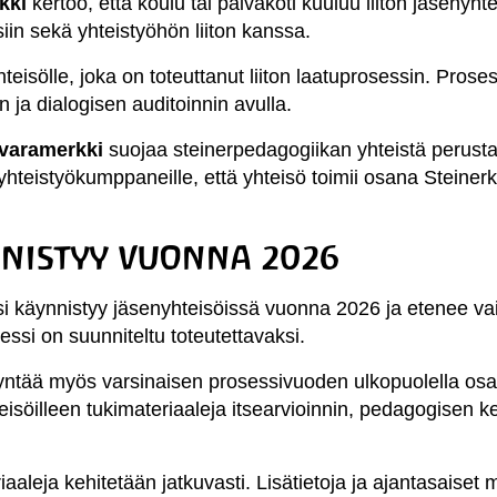
rkki
kertoo, että koulu tai päiväkoti kuuluu liiton jäsenyhte
siin sekä yhteistyöhön liiton kanssa.
isölle, joka on toteuttanut liiton laatuprosessin. Pros
n ja dialogisen auditoinnin avulla.
tavaramerkki
suojaa steinerpedagogiikan yhteistä perusta
a yhteistyökumppaneille, että yhteisö toimii osana Steine
nnistyy vuonna 2026
i käynnistyy jäsenyhteisöissä vuonna 2026 ja etenee vaihe
essi on suunniteltu toteutettavaksi.
yntää myös varsinaisen prosessivuoden ulkopuolella os
hteisöilleen tukimateriaaleja itsearvioinnin, pedagogisen 
iaaleja kehitetään jatkuvasti. Lisätietoja ja ajantasaiset m