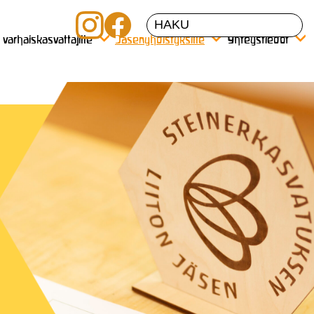
a varhaiskasvattajille
Jäsenyhdistyksille
Yhteystiedot