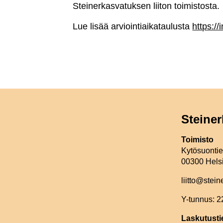
Steinerkasvatuksen liiton toimistosta.
Lue lisää arviointiaikataulusta
https://
Steiner
Toimisto
Kytösuonti
00300 Hels
liitto@stein
Y-tunnus: 
Laskutusti