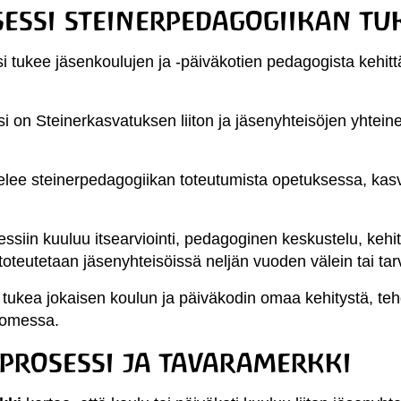
essi steinerpedagogiikan tu
si tukee jäsenkoulujen ja -päiväkotien pedagogista kehit
i on Steinerkasvatuksen liiton ja jäsenyhteisöjen yhteine
telee steinerpedagogiikan toteutumista opetuksessa, kas
ssiin kuuluu itsearviointi, pedagoginen keskustelu, kehi
toteutetaan jäsenyhteisöissä neljän vuoden välein tai tar
 tukea jokaisen koulun ja päiväkodin omaa kehitystä, te
uomessa.
prosessi ja tavaramerkki