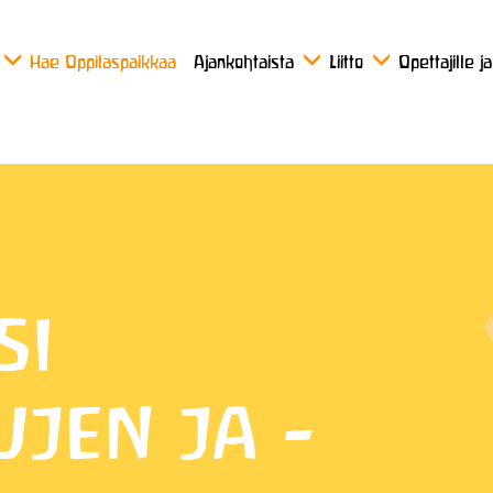
Hae Oppilaspaikkaa
Ajankohtaista
Liitto
Opettajille j
si
jen ja -