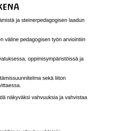
kena
tämistä ja steinerpedagogisen laadun
n väline pedagogisen työn arviointiin
vatuksessa, oppimisympäristöissä ja
ttämissuunnitelma sekä liiton
vittaessa.
hdä näkyväksi vahvuuksia ja vahvistaa