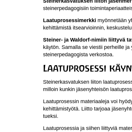
Steinerkasvatuksen liiton jäsenme
steinerpedagogisiin toimintaperiaattei
Laatuprosessimerkki
myönnetään yhte
kehittämistä itsearvioinnin, keskustelu
Steiner- ja Waldorf-nimiin liittyvä 
käytön. Samalla se viestii perheille j
steinerpedagogista verkostoa.
Laatuprosessi käy
Steinerkasvatuksen liiton laatuprosess
milloin kunkin jäsenyhteisön laatupros
Laatuprosessin materiaaleja voi hyöd
kehittämistyötä. Liitto tarjoaa jäseny
tueksi.
Laatuprosessia ja siihen liittyviä mater