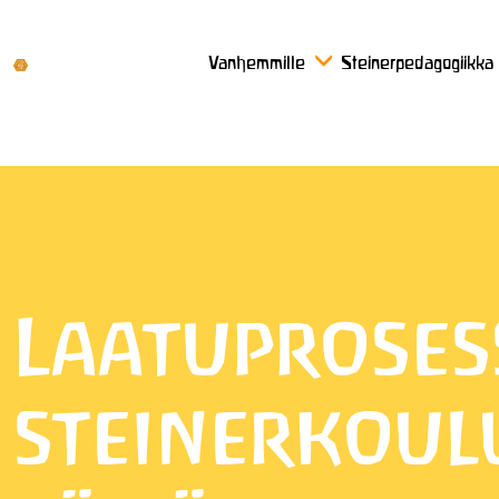
Vanhemmille
Steinerpedagogiikka
Laatuproses
steinerkoulu