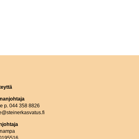
teyttä
nanjohtaja
le p. 044 358 8826
e@steinerkasvatus.fi
johtaja
linampa
 0195516