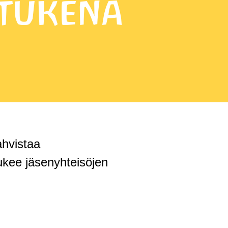
 tukena
ahvistaa
ukee jäsenyhteisöjen