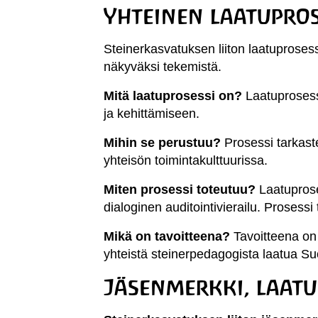
Yhteinen laatupros
Steinerkasvatuksen liiton laatuproses
näkyväksi tekemistä.
Mitä laatuprosessi on?
Laatuprosess
ja kehittämiseen.
Mihin se perustuu?
Prosessi tarkas
yhteisön toimintakulttuurissa.
Miten prosessi toteutuu?
Laatuprose
dialoginen auditointivierailu.
Prosessi 
Mikä on tavoitteena?
Tavoitteena on
yhteistä steinerpedagogista laatua S
Jäsenmerkki, laatu