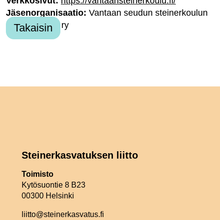
Verkkosivut:
https://vantaansteinerkoulu.fi/
Jäsenorganisaatio:
Vantaan seudun steinerkoulun
kouluyhdistys ry
Takaisin
Steinerkasvatuksen liitto
Toimisto
Kytösuontie 8 B23
00300 Helsinki
liitto@steinerkasvatus.fi