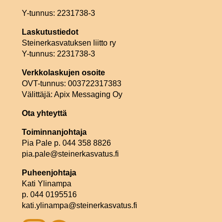
Y-tunnus: 2231738-3
Laskutustiedot
Steinerkasvatuksen liitto ry
Y-tunnus: 2231738-3
Verkkolaskujen osoite
OVT-tunnus: 003722317383
Välittäjä: Apix Messaging Oy
Ota yhteyttä
Toiminnanjohtaja
Pia Pale p. 044 358 8826
pia.pale@steinerkasvatus.fi
Puheenjohtaja
Kati Ylinampa
p. 044 0195516
kati.ylinampa@steinerkasvatus.fi