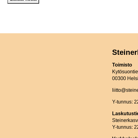
Steiner
Toimisto
Kytösuonti
00300 Hels
liitto@stein
Y-tunnus: 
Laskutusti
Steinerkasva
Y-tunnus: 