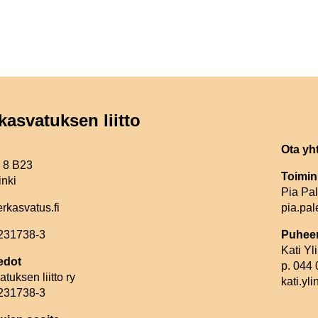
kasvatuksen liitto
Ota yh
e 8 B23
Toimin
inki
Pia Pa
erkasvatus.fi
pia.pal
2231738-3
Puheen
Kati Y
edot
p. 044
tuksen liitto ry
kati.yl
2231738-3