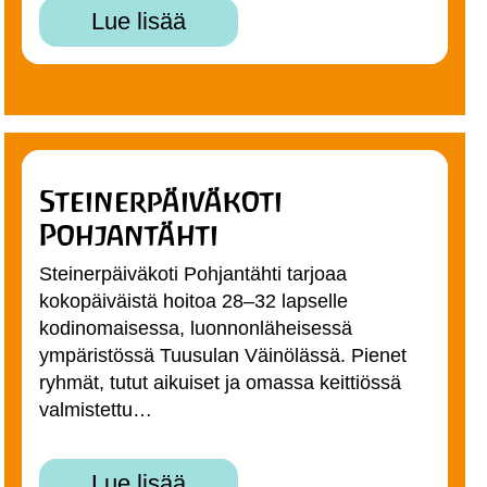
Lue lisää
Steinerpäiväkoti
Pohjantähti
Steinerpäiväkoti Pohjantähti tarjoaa
kokopäiväistä hoitoa 28–32 lapselle
kodinomaisessa, luonnonläheisessä
ympäristössä Tuusulan Väinölässä. Pienet
ryhmät, tutut aikuiset ja omassa keittiössä
valmistettu…
Lue lisää