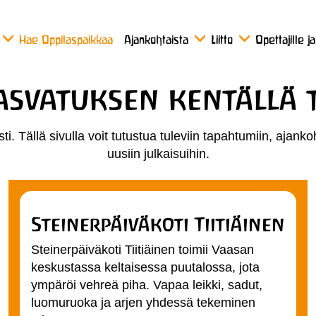
Hae Oppilaspaikkaa
Ajankohtaista
Liitto
Opettajille j
asvatuksen kentällä
i. Tällä sivulla voit tutustua tuleviin tapahtumiin, ajankoh
uusiin julkaisuihin.
Steinerpäiväkoti Tiitiäinen
Steinerpäiväkoti Tiitiäinen toimii Vaasan
keskustassa keltaisessa puutalossa, jota
ympäröi vehreä piha. Vapaa leikki, sadut,
luomuruoka ja arjen yhdessä tekeminen