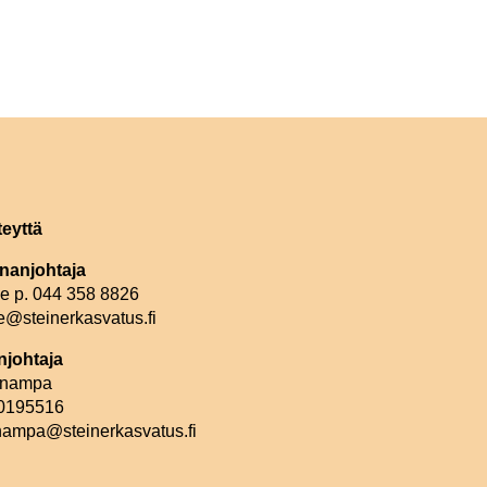
teyttä
nanjohtaja
le p. 044 358 8826
e@steinerkasvatus.fi
johtaja
linampa
 0195516
inampa@steinerkasvatus.fi