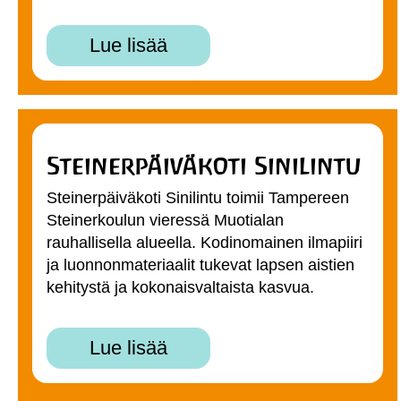
Lue lisää
Steinerpäiväkoti Sinilintu
Steinerpäiväkoti Sinilintu toimii Tampereen
Steinerkoulun vieressä Muotialan
rauhallisella alueella. Kodinomainen ilmapiiri
ja luonnonmateriaalit tukevat lapsen aistien
kehitystä ja kokonaisvaltaista kasvua.
Lue lisää