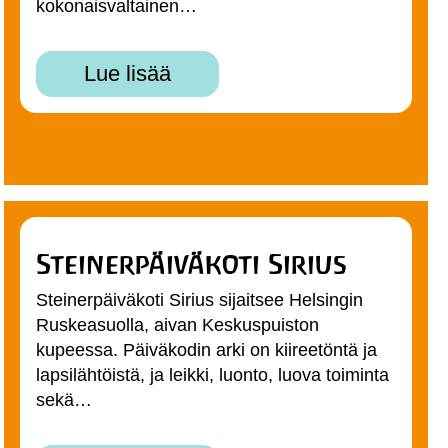
kokonaisvaltainen…
Lue lisää
Steinerpäiväkoti Sirius
Steinerpäiväkoti Sirius sijaitsee Helsingin
Ruskeasuolla, aivan Keskuspuiston
kupeessa. Päiväkodin arki on kiireetöntä ja
lapsilähtöistä, ja leikki, luonto, luova toiminta
sekä…