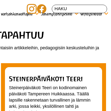
a varhaiskasvattajille
Jäsenyhdistyksille
Yhteystiedot
 tapahtuu
taisiin artikkeleihin, pedagogisiin keskusteluihin ja
Steinerpäiväkoti Teeri
Steinerpäiväkoti Teeri on kodinomainen
päiväkoti Tampereen Huikkaassa. Täällä
lapsille rakennetaan turvallinen ja lämmin
arki, jossa leikki, yksilöllinen tahti ja