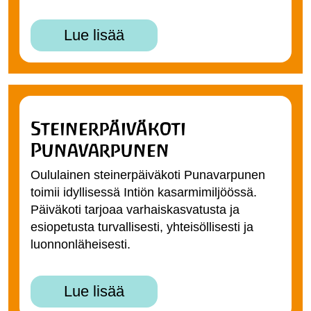
Lue lisää
Steinerpäiväkoti
Punavarpunen
Oululainen steinerpäiväkoti Punavarpunen
toimii idyllisessä Intiön kasarmimiljöössä.
Päiväkoti tarjoaa varhaiskasvatusta ja
esiopetusta turvallisesti, yhteisöllisesti ja
luonnonläheisesti.
Lue lisää