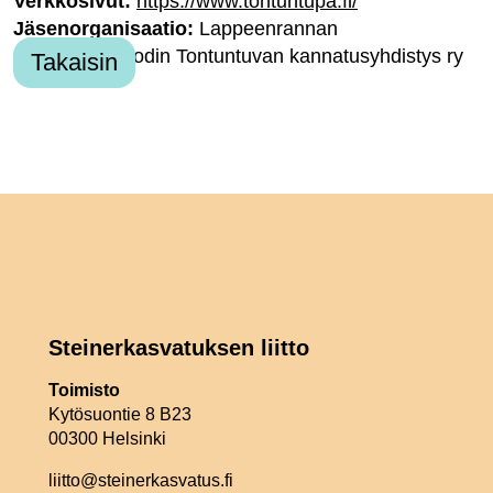
Verkkosivut:
https://www.tontuntupa.fi/
Jäsenorganisaatio:
Lappeenrannan
Steinerpäiväkodin Tontuntuvan kannatusyhdistys ry
Takaisin
Steinerkasvatuksen liitto
Toimisto
Kytösuontie 8 B23
00300 Helsinki
liitto@steinerkasvatus.fi