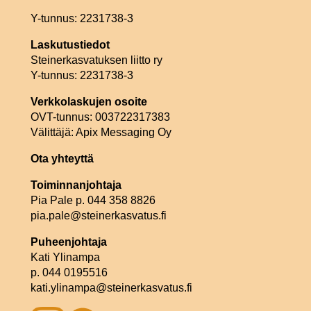
Y-tunnus: 2231738-3
Laskutustiedot
Steinerkasvatuksen liitto ry
Y-tunnus: 2231738-3
Verkkolaskujen osoite
OVT-tunnus: 003722317383
Välittäjä: Apix Messaging Oy
Ota yhteyttä
Toiminnanjohtaja
Pia Pale p. 044 358 8826
pia.pale@steinerkasvatus.fi
Puheenjohtaja
Kati Ylinampa
p. 044 0195516
kati.ylinampa@steinerkasvatus.fi