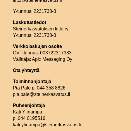
liitto@steinerkasvatus.fi
Y-tunnus: 2231738-3
Laskutustiedot
Steinerkasvatuksen liitto ry
Y-tunnus: 2231738-3
Verkkolaskujen osoite
OVT-tunnus: 003722317383
Välittäjä: Apix Messaging Oy
Ota yhteyttä
Toiminnanjohtaja
Pia Pale p. 044 358 8826
pia.pale@steinerkasvatus.fi
Puheenjohtaja
Kati Ylinampa
p. 044 0195516
kati.ylinampa@steinerkasvatus.fi