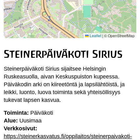
Leaflet
|
© OpenStreetMap
Steinerpäiväkoti Sirius
Steinerpäiväkoti Sirius sijaitsee Helsingin
Ruskeasuolla, aivan Keskuspuiston kupeessa.
Päiväkodin arki on kiireetöntä ja lapsilähtöistä, ja
leikki, luonto, luova toiminta sekä yhteisöllisyys
tukevat lapsen kasvua.
Toiminta:
Päiväkoti
Alue:
Uusimaa
Verkkosivut:
https://steinerkasvatus.fi/oppilaitos/steinerpaivakoti-