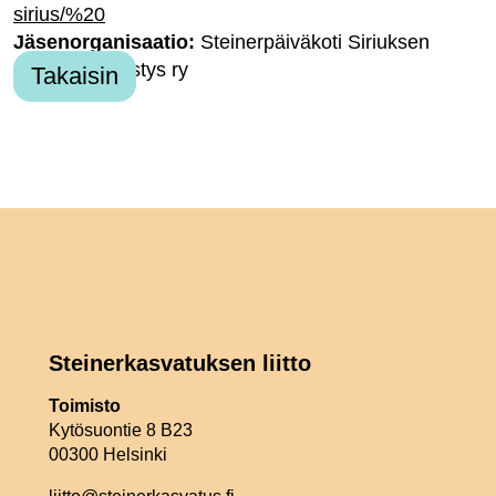
sirius/%20
Jäsenorganisaatio:
Steinerpäiväkoti Siriuksen
kannatusyhdistys ry
Takaisin
Steinerkasvatuksen liitto
Toimisto
Kytösuontie 8 B23
00300 Helsinki