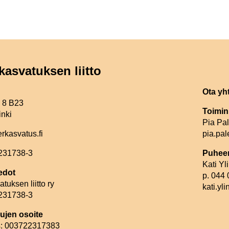
kasvatuksen liitto
Ota yh
e 8 B23
Toimin
inki
Pia Pa
erkasvatus.fi
pia.pal
2231738-3
Puheen
Kati Y
edot
p. 044
tuksen liitto ry
kati.yl
2231738-3
ujen osoite
: 003722317383