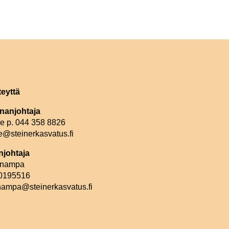
teyttä
nanjohtaja
le p. 044 358 8826
e@steinerkasvatus.fi
johtaja
linampa
 0195516
inampa@steinerkasvatus.fi