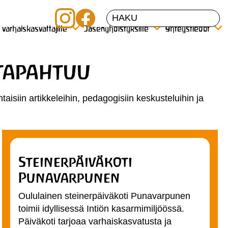
a varhaiskasvattajille
Jäsenyhdistyksille
Yhteystiedot
 tapahtuu
taisiin artikkeleihin, pedagogisiin keskusteluihin ja
Steinerpäiväkoti
Punavarpunen
Oululainen steinerpäiväkoti Punavarpunen
toimii idyllisessä Intiön kasarmimiljöössä.
Päiväkoti tarjoaa varhaiskasvatusta ja