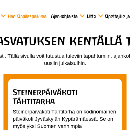
Hae Oppilaspaikkaa
Ajankohtaista
Liitto
Opettajille j
asvatuksen kentällä
i. Tällä sivulla voit tutustua tuleviin tapahtumiin, ajankoh
uusiin julkaisuihin.
Steinerpäiväkoti
Tähtitarha
Steinerpäiväkoti Tähtitarha on kodinomainen
päiväkoti Jyväskylän Kypärämäessä. Se on
myös yksi Suomen vanhimpia