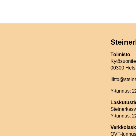
Steiner
Toimisto
Kytösuonti
00300 Hels
liitto@stein
Y-tunnus: 
Laskutusti
Steinerkasva
Y-tunnus: 
Verkkolask
OVT-tunnus