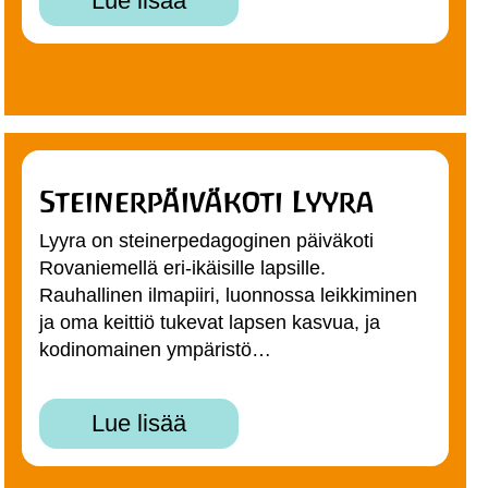
Lue lisää
Steinerpäiväkoti Lyyra
Lyyra on steinerpedagoginen päiväkoti
Rovaniemellä eri-ikäisille lapsille.
Rauhallinen ilmapiiri, luonnossa leikkiminen
ja oma keittiö tukevat lapsen kasvua, ja
kodinomainen ympäristö…
Lue lisää