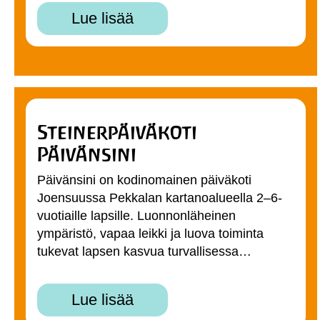
Lue lisää
Steinerpäiväkoti
Päivänsini
Päivänsini on kodinomainen päiväkoti
Joensuussa Pekkalan kartanoalueella 2–6-
vuotiaille lapsille. Luonnonläheinen
ympäristö, vapaa leikki ja luova toiminta
tukevat lapsen kasvua turvallisessa…
Lue lisää