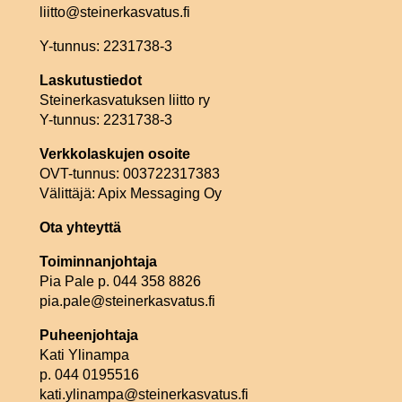
liitto@steinerkasvatus.fi
Y-tunnus: 2231738-3
Laskutustiedot
Steinerkasvatuksen liitto ry
Y-tunnus: 2231738-3
Verkkolaskujen osoite
OVT-tunnus: 003722317383
Välittäjä: Apix Messaging Oy
Ota yhteyttä
Toiminnanjohtaja
Pia Pale p. 044 358 8826
pia.pale@steinerkasvatus.fi
Puheenjohtaja
Kati Ylinampa
p. 044 0195516
kati.ylinampa@steinerkasvatus.fi