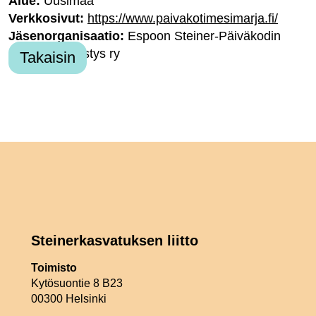
Alue:
Uusimaa
Verkkosivut:
https://www.paivakotimesimarja.fi/
Jäsenorganisaatio:
Espoon Steiner-Päiväkodin
kannatusyhdistys ry
Takaisin
Steinerkasvatuksen liitto
Toimisto
Kytösuontie 8 B23
00300 Helsinki