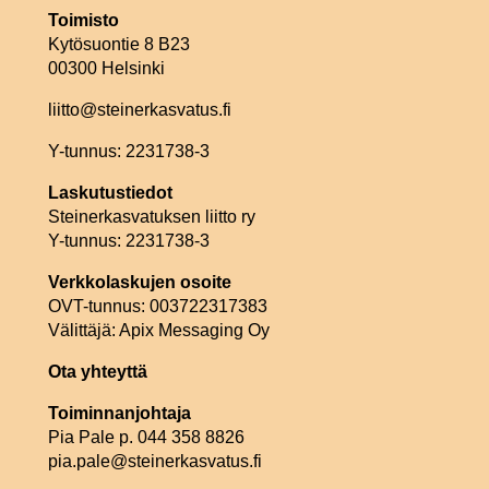
Toimisto
Kytösuontie 8 B23
00300 Helsinki
liitto@steinerkasvatus.fi
Y-tunnus: 2231738-3
Laskutustiedot
Steinerkasvatuksen liitto ry
Y-tunnus: 2231738-3
Verkkolaskujen osoite
OVT-tunnus: 003722317383
Välittäjä: Apix Messaging Oy
Ota yhteyttä
Toiminnanjohtaja
Pia Pale p. 044 358 8826
pia.pale@steinerkasvatus.fi