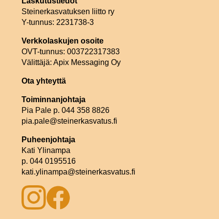
Laskutustiedot
Steinerkasvatuksen liitto ry
Y-tunnus: 2231738-3
Verkkolaskujen osoite
OVT-tunnus: 003722317383
Välittäjä: Apix Messaging Oy
Ota yhteyttä
Toiminnanjohtaja
Pia Pale p. 044 358 8826
pia.pale@steinerkasvatus.fi
Puheenjohtaja
Kati Ylinampa
p. 044 0195516
kati.ylinampa@steinerkasvatus.fi