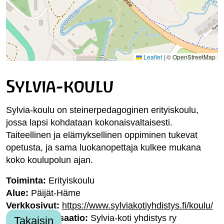
Leaflet
|
© OpenStreetMap
Sylvia-koulu
Sylvia-koulu on steinerpedagoginen erityiskoulu,
jossa lapsi kohdataan kokonaisvaltaisesti.
Taiteellinen ja elämyksellinen oppiminen tukevat
opetusta, ja sama luokanopettaja kulkee mukana
koko koulupolun ajan.
Toiminta:
Erityiskoulu
Alue:
Päijät-Häme
Verkkosivut:
https://www.sylviakotiyhdistys.fi/koulu/
Jäsenorganisaatio:
Sylvia-koti yhdistys ry
Takaisin