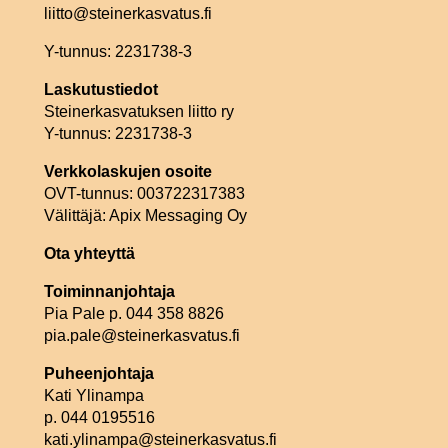
liitto@steinerkasvatus.fi
Y-tunnus: 2231738-3
Laskutustiedot
Steinerkasvatuksen liitto ry
Y-tunnus: 2231738-3
Verkkolaskujen osoite
OVT-tunnus: 003722317383
Välittäjä: Apix Messaging Oy
Ota yhteyttä
Toiminnanjohtaja
Pia Pale p. 044 358 8826
pia.pale@steinerkasvatus.fi
Puheenjohtaja
Kati Ylinampa
p. 044 0195516
kati.ylinampa@steinerkasvatus.fi