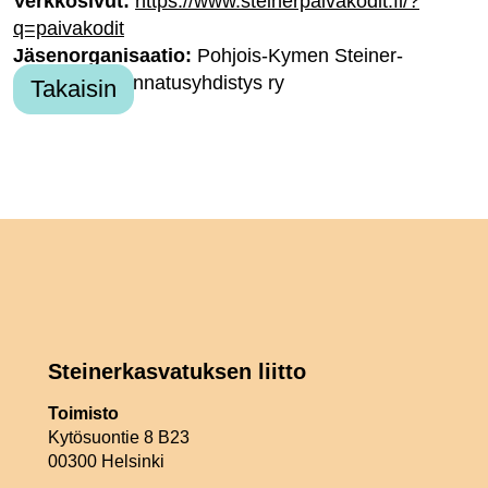
Verkkosivut:
https://www.steinerpaivakodit.fi/?
q=paivakodit
Jäsenorganisaatio:
Pohjois-Kymen Steiner-
päiväkodin kannatusyhdistys ry
Takaisin
Steinerkasvatuksen liitto
Toimisto
Kytösuontie 8 B23
00300 Helsinki