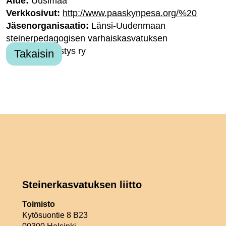
Alue:
Uusimaa
Verkkosivut:
http://www.paaskynpesa.org/%20
Jäsenorganisaatio:
Länsi-Uudenmaan
steinerpedagogisen varhaiskasvatuksen
kannatusyhdistys ry
Takaisin
Steinerkasvatuksen liitto
Toimisto
Kytösuontie 8 B23