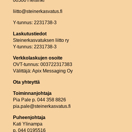
00300 Helsinki
liitto@steinerkasvatus.fi
Y-tunnus: 2231738-3
Laskutustiedot
Steinerkasvatuksen liitto ry
Y-tunnus: 2231738-3
Verkkolaskujen osoite
OVT-tunnus: 003722317383
Välittäjä: Apix Messaging Oy
Ota yhteyttä
Toiminnanjohtaja
Pia Pale p. 044 358 8826
pia.pale@steinerkasvatus.fi
Puheenjohtaja
Kati Ylinampa
p. 044 0195516