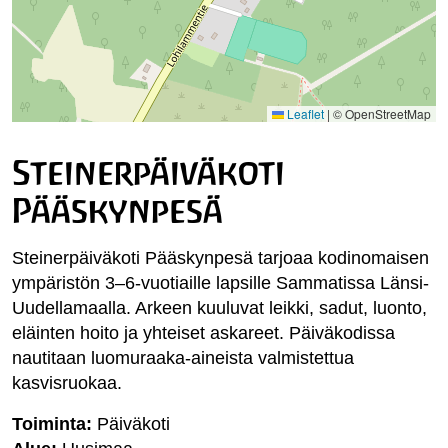
Leaflet
|
© OpenStreetMap
Steinerpäiväkoti
Pääskynpesä
Steinerpäiväkoti Pääskynpesä tarjoaa kodinomaisen
ympäristön 3–6-vuotiaille lapsille Sammatissa Länsi-
Uudellamaalla. Arkeen kuuluvat leikki, sadut, luonto,
eläinten hoito ja yhteiset askareet. Päiväkodissa
nautitaan luomuraaka-aineista valmistettua
kasvisruokaa.
Toiminta:
Päiväkoti