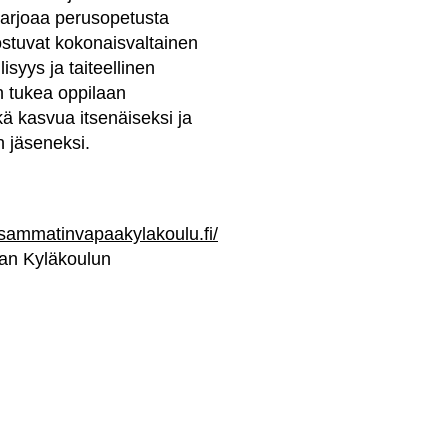
 tarjoaa perusopetusta
ostuvat kokonaisvaltainen
isyys ja taiteellinen
n tukea oppilaan
kä kasvua itsenäiseksi ja
n jäseneksi.
.sammatinvapaakylakoulu.fi/
n Kyläkoulun