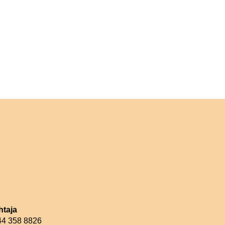
htaja
044 358 8826