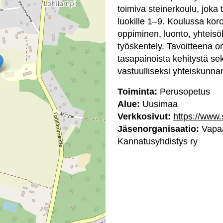
toimiva steinerkoulu, joka
luokille 1–9. Koulussa kor
oppiminen, luonto, yhteisöll
työskentely. Tavoitteena o
tasapainoista kehitystä se
vastuulliseksi yhteiskunna
Toiminta:
Perusopetus
Alue:
Uusimaa
Verkkosivut:
https://www
Jäsenorganisaatio:
Vapaa
Kannatusyhdistys ry