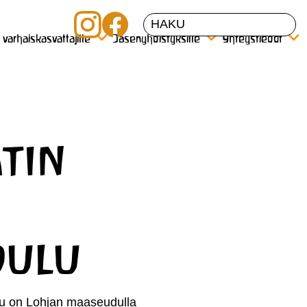
a varhaiskasvattajille
Jäsenyhdistyksille
Yhteystiedot
tin
oulu
u on Lohjan maaseudulla