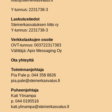
liitto@steinerkasvatus.fi
Y-tunnus: 2231738-3
Laskutustiedot
Steinerkasvatuksen liitto ry
Y-tunnus: 2231738-3
Verkkolaskujen osoite
OVT-tunnus: 003722317383
Välittäjä: Apix Messaging Oy
Ota yhteyttä
Toiminnanjohtaja
Pia Pale p. 044 358 8826
pia.pale@steinerkasvatus.fi
Puheenjohtaja
Kati Ylinampa
p. 044 0195516
kati.ylinampa@steinerkasvatus.fi