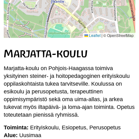
Leaflet
|
© OpenStreetMap
Marjatta-koulu
Marjatta-koulu on Pohjois-Haagassa toimiva
yksityinen steiner- ja hoitopedagoginen erityiskoulu
oppilaskohtaista tukea tarvitseville. Koulussa on
esikoulu ja perusopetusta, terapeuttinen
oppimisympäristö sekä oma uima-allas, ja arkea
tukevat myös iltapäivä- ja loma-ajan toiminta. Opetus
toteutetaan pienissä ryhmissä.
Toiminta:
Erityiskoulu, Esiopetus, Perusopetus
Alue:
Uusimaa