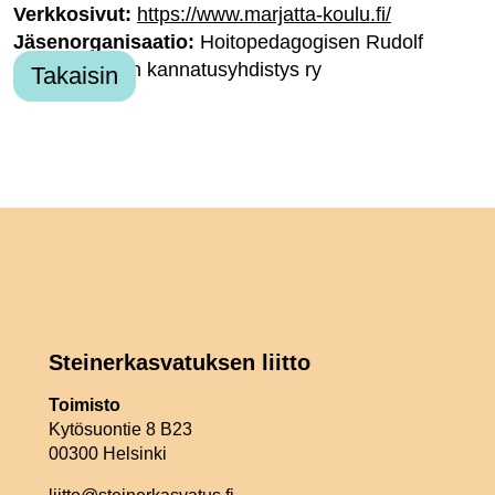
Verkkosivut:
https://www.marjatta-koulu.fi/
Jäsenorganisaatio:
Hoitopedagogisen Rudolf
Steiner-koulun kannatusyhdistys ry
Takaisin
Steinerkasvatuksen liitto
Toimisto
Kytösuontie 8 B23
00300 Helsinki