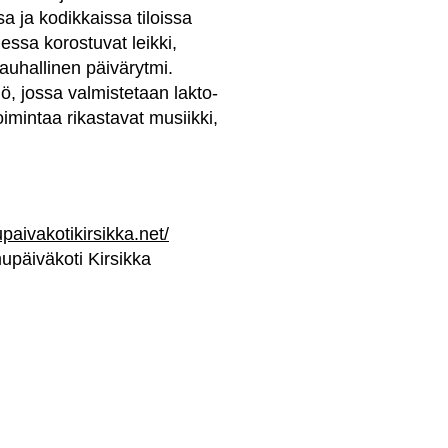
a ja kodikkaissa tiloissa
essa korostuvat leikki,
rauhallinen päivärytmi.
ö, jossa valmistetaan lakto-
imintaa rikastavat musiikki,
paivakotikirsikka.net/
päiväkoti Kirsikka