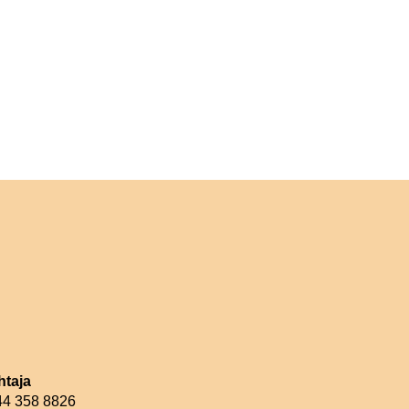
htaja
044 358 8826