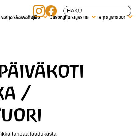
a varhaiskasvattajille
Jäsenyhdistyksille
Yhteystiedot
äiväkoti
ka /
uori
ikka tarjoaa laadukasta