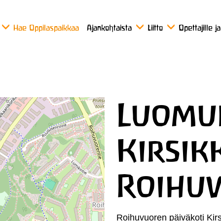
Hae Oppilaspaikkaa
Ajankohtaista
Liitto
Opettajille j
Luomup
Kirsik
Roihuv
Roihuvuoren päiväkoti Kirs