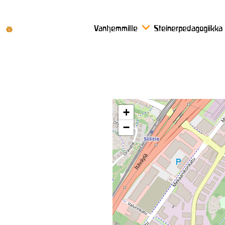
Vanhemmille
Steinerpedagogiikka
+
−