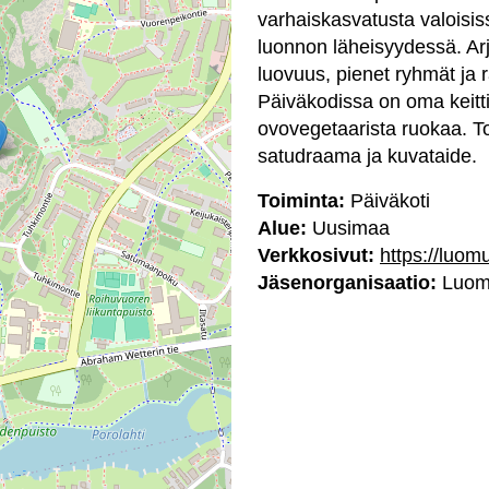
varhaiskasvatusta valoisiss
luonnon läheisyydessä. Arj
luovuus, pienet ryhmät ja 
Päiväkodissa on oma keitti
ovovegetaarista ruokaa. To
satudraama ja kuvataide.
Toiminta:
Päiväkoti
Alue:
Uusimaa
Verkkosivut:
https://luomu
Jäsenorganisaatio:
Luomu