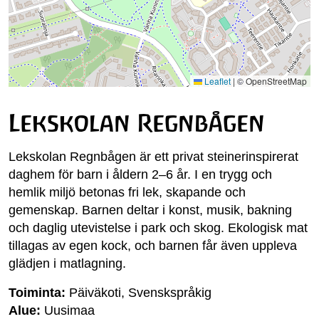
Leaflet
|
© OpenStreetMap
Lekskolan Regnbågen
Lekskolan Regnbågen är ett privat steinerinspirerat
daghem för barn i åldern 2–6 år. I en trygg och
hemlik miljö betonas fri lek, skapande och
gemenskap. Barnen deltar i konst, musik, bakning
och daglig utevistelse i park och skog. Ekologisk mat
tillagas av egen kock, och barnen får även uppleva
glädjen i matlagning.
Toiminta:
Päiväkoti, Svenskspråkig
Alue:
Uusimaa