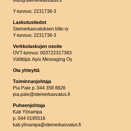
liitto@steinerkasvatus.fi
Y-tunnus: 2231738-3
Laskutustiedot
Steinerkasvatuksen liitto ry
Y-tunnus: 2231738-3
Verkkolaskujen osoite
OVT-tunnus: 003722317383
Välittäjä: Apix Messaging Oy
Ota yhteyttä
Toiminnanjohtaja
Pia Pale p. 044 358 8826
pia.pale@steinerkasvatus.fi
Puheenjohtaja
Kati Ylinampa
p. 044 0195516
kati.ylinampa@steinerkasvatus.fi