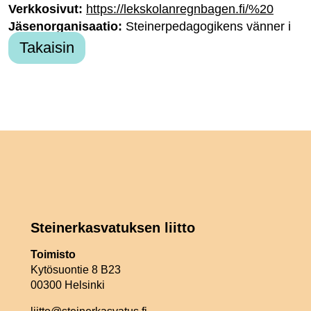
Verkkosivut:
https://lekskolanregnbagen.fi/%20
Jäsenorganisaatio:
Steinerpedagogikens vänner i
Borgå rf
Takaisin
Steinerkasvatuksen liitto
Toimisto
Kytösuontie 8 B23
00300 Helsinki