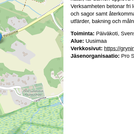
Verksamheten betonar fri l
och sagor samt återkomma
utfärder, bakning och måln
Toiminta:
Päiväkoti, Sven
Alue:
Uusimaa
Verkkosivut:
https://gryni
Jäsenorganisaatio:
Pro S