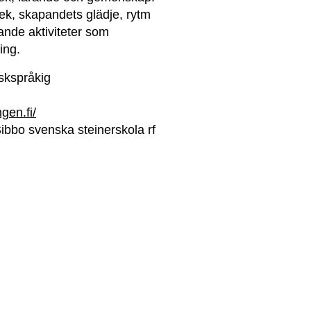
ek, skapandets glädje, rytm
nde aktiviteter som
ing.
skspråkig
ngen.fi/
ibbo svenska steinerskola rf