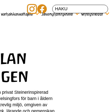
a varhaiskasvattajille
Jäsenyhdistyksille
Yhteystiedot
olan
ngen
privat Steinerinspirerad
lsingfors för barn i åldern
trevlig miljö, omgiven av
 lek, lärande och gemenskap.