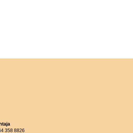
htaja
044 358 8826