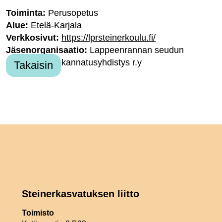
Toiminta:
Perusopetus
Alue:
Etelä-Karjala
Verkkosivut:
https://lprsteinerkoulu.fi/
Jäsenorganisaatio:
Lappeenrannan seudun
steinerkoulun kannatusyhdistys r.y
Takaisin
Steinerkasvatuksen liitto
Toimisto