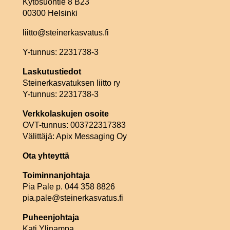
Kytösuontie 8 B23
00300 Helsinki
liitto@steinerkasvatus.fi
Y-tunnus: 2231738-3
Laskutustiedot
Steinerkasvatuksen liitto ry
Y-tunnus: 2231738-3
Verkkolaskujen osoite
OVT-tunnus: 003722317383
Välittäjä: Apix Messaging Oy
Ota yhteyttä
Toiminnanjohtaja
Pia Pale p. 044 358 8826
pia.pale@steinerkasvatus.fi
Puheenjohtaja
Kati Ylinampa