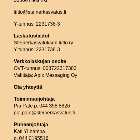
00300 Helsinki
liitto@steinerkasvatus.fi
Y-tunnus: 2231738-3
Laskutustiedot
Steinerkasvatuksen liitto ry
Y-tunnus: 2231738-3
Verkkolaskujen osoite
OVT-tunnus: 003722317383
Välittäjä: Apix Messaging Oy
Ota yhteyttä
Toiminnanjohtaja
Pia Pale p. 044 358 8826
pia.pale@steinerkasvatus.fi
Puheenjohtaja
Kati Ylinampa
p. 044 0195516