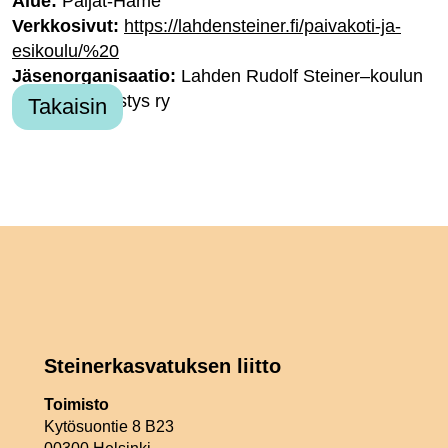
Alue:
Päijät-Häme
Verkkosivut:
https://lahdensteiner.fi/paivakoti-ja-
esikoulu/%20
Jäsenorganisaatio:
Lahden Rudolf Steiner–koulun
kannatusyhdistys ry
Takaisin
Steinerkasvatuksen liitto
Toimisto
Kytösuontie 8 B23