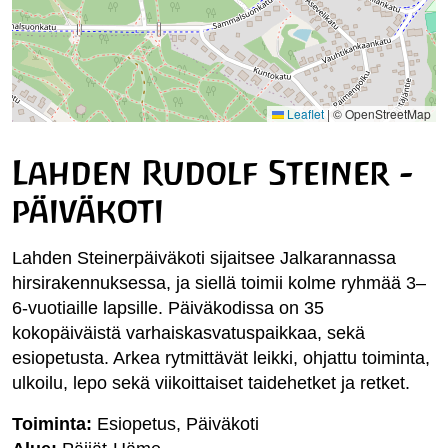
Leaflet
|
© OpenStreetMap
Lahden Rudolf Steiner -
päiväkoti
Lahden Steinerpäiväkoti sijaitsee Jalkarannassa
hirsirakennuksessa, ja siellä toimii kolme ryhmää 3–
6-vuotiaille lapsille. Päiväkodissa on 35
kokopäiväistä varhaiskasvatuspaikkaa, sekä
esiopetusta. Arkea rytmittävät leikki, ohjattu toiminta,
ulkoilu, lepo sekä viikoittaiset taidehetket ja retket.
Toiminta:
Esiopetus, Päiväkoti