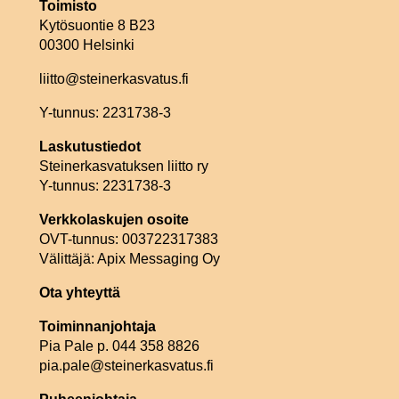
Toimisto
Kytösuontie 8 B23
00300 Helsinki
liitto@steinerkasvatus.fi
Y-tunnus: 2231738-3
Laskutustiedot
Steinerkasvatuksen liitto ry
Y-tunnus: 2231738-3
Verkkolaskujen osoite
OVT-tunnus: 003722317383
Välittäjä: Apix Messaging Oy
Ota yhteyttä
Toiminnanjohtaja
Pia Pale p. 044 358 8826
pia.pale@steinerkasvatus.fi