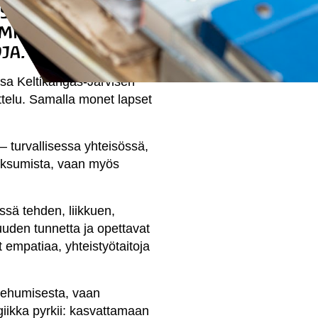
set tarjoavat
miksi
ja.
isa Keltikangas-Järvisen
telu. Samalla monet lapset
– turvallisessa yhteisössä,
maksumista, vaan myös
sä tehden, liikkuen,
uuden tunnetta ja opettavat
 empatiaa, yhteistyötaitoja
 kehumisesta, vaan
iikka pyrkii: kasvattamaan