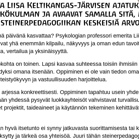
a Liisa Keltikangas-Järvisen ajatuk
kökulman ja avaavat samalla sitä, 
 steinerpedagogiikan keskeisiä arvo
änä päivänä kasvattaa? Psykologian professori emerita Li
t yhä enemmän kilpailu, näkyvyys ja oman edun tavoit
, vertailua ja yksinäisyyttä.
ohta on toinen. Lapsi kasvaa suhteessa toisiin ihmisiin 
ähdyksi omana itsenään. Oppiminen ei ole vain tiedon o
teistyökyvyn ja vastuullisuuden harjoittelua.
arjessa konkreettisesti. Oppiminen tapahtuu usein yhdes
ään yhdessä pysyvät luokkayhteisöt vahvistavat turvallis
projektit, taideaineet ja käytännön tekeminen kehittävät
 hyvä itsetunto ei synny jatkuvasta suorittamisesta tai
sytty ja tärkeä osa yhteisöä. Juuri tähän steinerpedagog