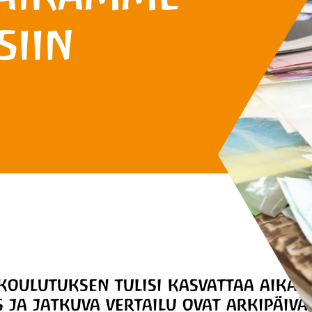
siin
 koulutuksen tulisi kasvattaa aikan
s ja jatkuva vertailu ovat arkipäiv