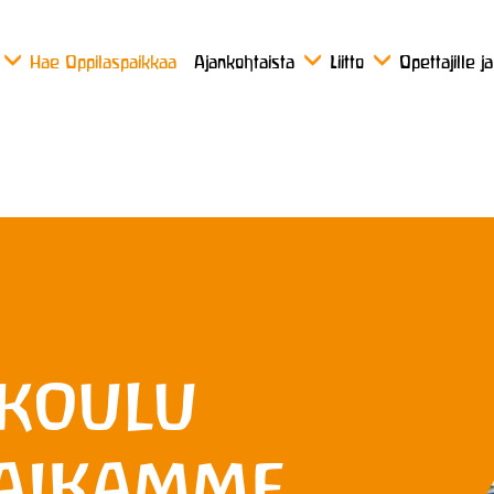
Hae Oppilaspaikkaa
Ajankohtaista
Liitto
Opettajille j
rkoulu
 aikamme