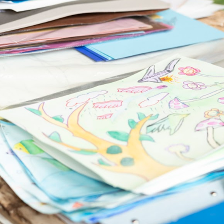
a, jolloin
ää? Psykologian