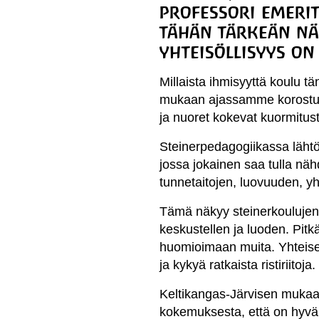
professori emerit
tähän tärkeän nä
yhteisöllisyys on
Millaista ihmisyyttä koulu t
mukaan ajassamme korostuva
ja nuoret kokevat kuormitusta
Steinerpedagogiikassa lähtök
jossa jokainen saa tulla n
tunnetaitojen, luovuuden, yh
Tämä näkyy steinerkoulujen 
keskustellen ja luoden. Pitk
huomioimaan muita. Yhteiset 
ja kykyä ratkaista ristiriitoja.
Keltikangas-Järvisen mukaan
kokemuksesta, että on hyväk