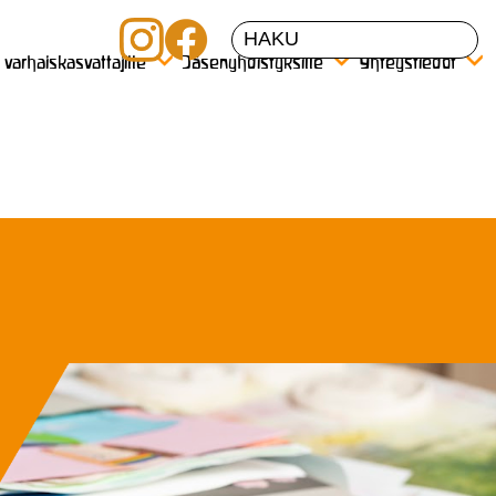
a varhaiskasvattajille
Jäsenyhdistyksille
Yhteystiedot