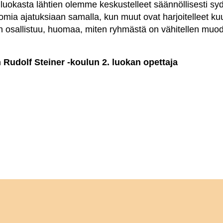
okasta lähtien olemme keskustelleet säännöllisesti syd
omia ajatuksiaan samalla, kun muut ovat harjoitelleet ku
 osallistuu, huomaa, miten ryhmästä on vähitellen muod
 Rudolf Steiner -koulun 2. luokan opettaja