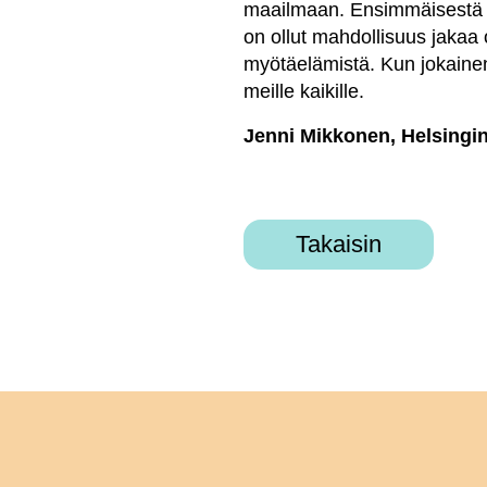
maailmaan. Ensimmäisestä lu
on ollut mahdollisuus jakaa 
myötäelämistä. Kun jokainen
meille kaikille.
Jenni Mikkonen, Helsingin
Takaisin