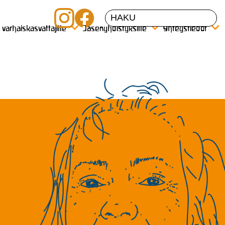
a varhaiskasvattajille
Jäsenyhdistyksille
Yhteystiedot