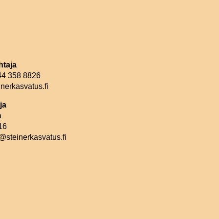
htaja
044 358 8826
nerkasvatus.fi
ja
a
16
@steinerkasvatus.fi