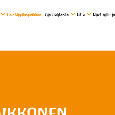
Hae Oppilaspaikkaa
Ajankohtaista
Liitto
Opettajille j
Mikkonen