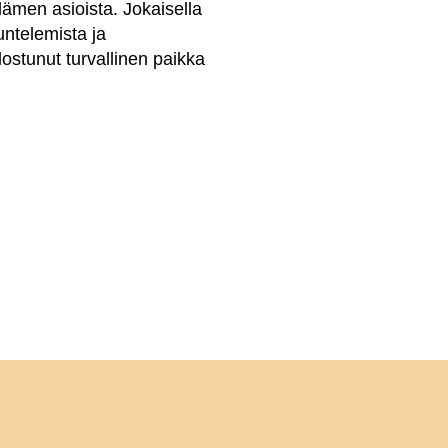
ämen asioista. Jokaisella
untelemista ja
ostunut turvallinen paikka