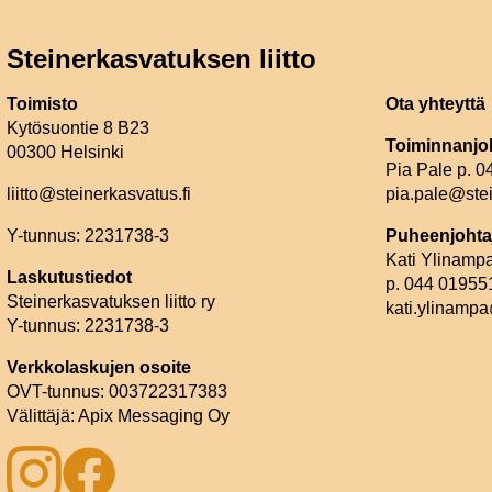
Steinerkasvatuksen liitto
Toimisto
Ota yhteyttä
Kytösuontie 8 B23
Toiminnanjo
00300 Helsinki
Pia Pale p. 
liitto@steinerkasvatus.fi
pia.pale@stei
Y-tunnus: 2231738-3
Puheenjohta
Kati Ylinamp
Laskutustiedot
p. 044 01955
Steinerkasvatuksen liitto ry
kati.ylinampa
Y-tunnus: 2231738-3
Verkkolaskujen osoite
OVT-tunnus: 003722317383
Välittäjä: Apix Messaging Oy