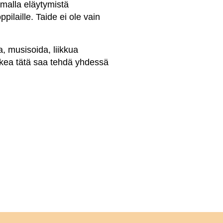
amalla eläytymistä
ilaille. Taide ei ole vain
, musisoida, liikkua
ikkea tätä saa tehdä yhdessä