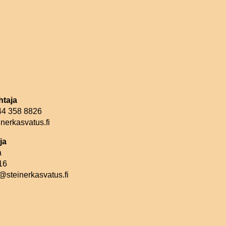
htaja
044 358 8826
nerkasvatus.fi
ja
a
16
@steinerkasvatus.fi