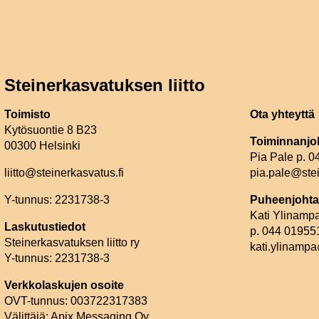
Steinerkasvatuksen liitto
Toimisto
Ota yhteyttä
Kytösuontie 8 B23
Toiminnanjo
00300 Helsinki
Pia Pale p. 
liitto@steinerkasvatus.fi
pia.pale@stei
Y-tunnus: 2231738-3
Puheenjohta
Kati Ylinamp
Laskutustiedot
p. 044 01955
Steinerkasvatuksen liitto ry
kati.ylinampa
Y-tunnus: 2231738-3
Verkkolaskujen osoite
OVT-tunnus: 003722317383
Välittäjä: Apix Messaging Oy