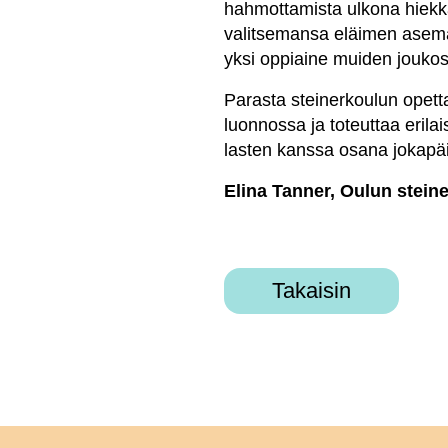
hahmottamista ulkona hiekkak
valitsemansa eläimen asemaan
yksi oppiaine muiden joukoss
Parasta steinerkoulun opett
luonnossa ja toteuttaa erila
lasten kanssa osana jokapäi
Elina Tanner, Oulun stein
Takaisin