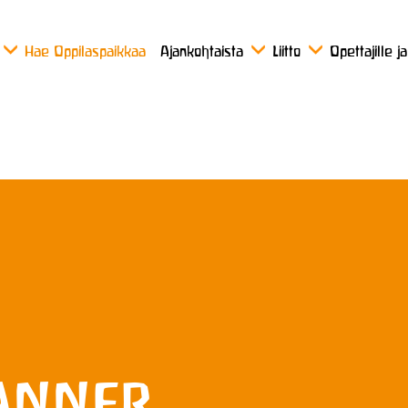
Hae Oppilaspaikkaa
Ajankohtaista
Liitto
Opettajille j
anner