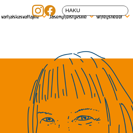
a varhaiskasvattajille
Jäsenyhdistyksille
Yhteystiedot