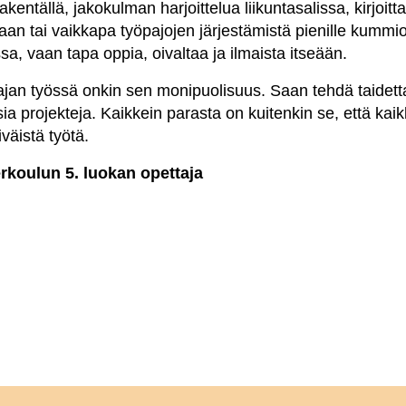
entällä, jakokulman harjoittelua liikuntasalissa, kirjoitt
 tai vaikkapa työpajojen järjestämistä pienille kummiopp
a, vaan tapa oppia, oivaltaa ja ilmaista itseään.
ajan työssä onkin sen monipuolisuus. Saan tehdä taidetta
isia projekteja. Kaikkein parasta on kuitenkin se, että ka
väistä työtä.
erkoulun 5. luokan opettaja