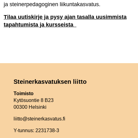
ja steinerpedagoginen liikuntakasvatus.
Tilaa uutiskirje ja pysy ajan tasalla uusimmista
tapahtumista ja kursseista
Steinerkasvatuksen liitto
Toimisto
Kytösuontie 8 B23
00300 Helsinki
liitto@steinerkasvatus.fi
Y-tunnus: 2231738-3