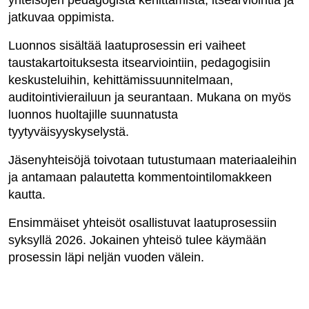
yhteisöjen pedagogista kehittämistä, itsearviointia ja
jatkuvaa oppimista.
Luonnos sisältää laatuprosessin eri vaiheet
taustakartoituksesta itsearviointiin, pedagogisiin
keskusteluihin, kehittämissuunnitelmaan,
auditointivierailuun ja seurantaan. Mukana on myös
luonnos huoltajille suunnatusta
tyytyväisyyskyselystä.
Jäsenyhteisöjä toivotaan tutustumaan materiaaleihin
ja antamaan palautetta kommentointilomakkeen
kautta.
Ensimmäiset yhteisöt osallistuvat laatuprosessiin
syksyllä 2026. Jokainen yhteisö tulee käymään
prosessin läpi neljän vuoden välein.