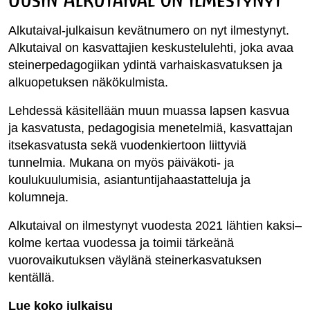
Uusin Alkutaival on ilmestynyt
Alkutaival-julkaisun kevätnumero on nyt ilmestynyt.
Alkutaival on kasvattajien keskustelulehti, joka avaa
steinerpedagogiikan ydintä varhaiskasvatuksen ja
alkuopetuksen näkökulmista.
Lehdessä käsitellään muun muassa lapsen kasvua
ja kasvatusta, pedagogisia menetelmiä, kasvattajan
itsekasvatusta sekä vuodenkiertoon liittyviä
tunnelmia. Mukana on myös päiväkoti- ja
koulukuulumisia, asiantuntijahaastatteluja ja
kolumneja.
Alkutaival on ilmestynyt vuodesta 2021 lähtien kaksi–
kolme kertaa vuodessa ja toimii tärkeänä
vuorovaikutuksen väylänä steinerkasvatuksen
kentällä.
Lue koko julkaisu