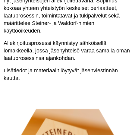
nyt jäsenyhteisöjen allekirjoitettavana. Sopimus
kokoaa yhteen yhteistyön keskeiset periaatteet,
laatuprosessin, toimintatavat ja tukipalvelut sekä
määrittelee Steiner- ja Waldorf-nimien
käyttöoikeuden.
Allekirjoitusprosessi käynnistyy sähköisellä
lomakkeella, jossa jäsenyhteisö varaa samalla oman
laatuprosessinsa ajankohdan.
Lisätiedot ja materiaalit löytyvät jäsenviestinnän
kautta.