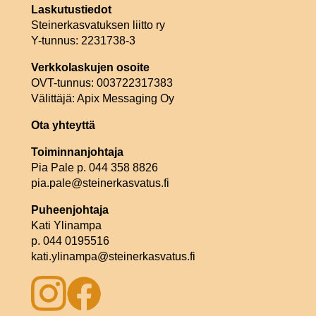
Laskutustiedot
Steinerkasvatuksen liitto ry
Y-tunnus: 2231738-3
Verkkolaskujen osoite
OVT-tunnus: 003722317383
Välittäjä: Apix Messaging Oy
Ota yhteyttä
Toiminnanjohtaja
Pia Pale p. 044 358 8826
pia.pale@steinerkasvatus.fi
Puheenjohtaja
Kati Ylinampa
p. 044 0195516
kati.ylinampa@steinerkasvatus.fi