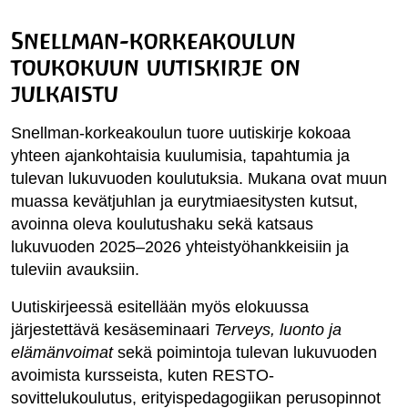
Snellman-korkeakoulun
toukokuun uutiskirje on
julkaistu
Snellman-korkeakoulun tuore uutiskirje kokoaa
yhteen ajankohtaisia kuulumisia, tapahtumia ja
tulevan lukuvuoden koulutuksia. Mukana ovat muun
muassa kevätjuhlan ja eurytmiaesitysten kutsut,
avoinna oleva koulutushaku sekä katsaus
lukuvuoden 2025–2026 yhteistyöhankkeisiin ja
tuleviin avauksiin.
Uutiskirjeessä esitellään myös elokuussa
järjestettävä kesäseminaari
Terveys, luonto ja
elämänvoimat
sekä poimintoja tulevan lukuvuoden
avoimista kursseista, kuten RESTO-
sovittelukoulutus, erityispedagogiikan perusopinnot