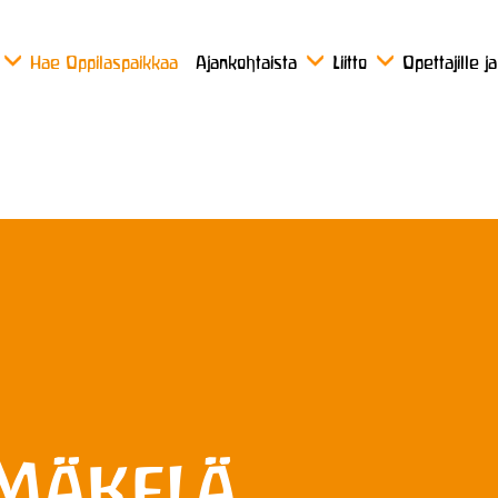
Hae Oppilaspaikkaa
Ajankohtaista
Liitto
Opettajille j
Mäkelä