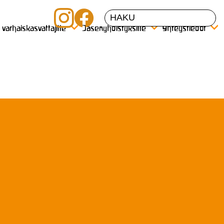
a varhaiskasvattajille
Jäsenyhdistyksille
Yhteystiedot