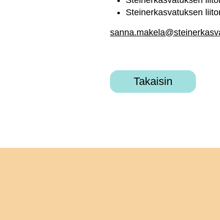
Steinerkasvatuksen lii
Steinerkasvatuksen liito
sanna.makela@steinerkasva
Takaisin