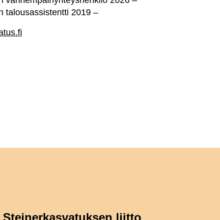
ton vanhempainyhteyshenkilö 2026 –
n talousassistentti 2019 –
tus.fi
Steinerkasvatuksen liitto