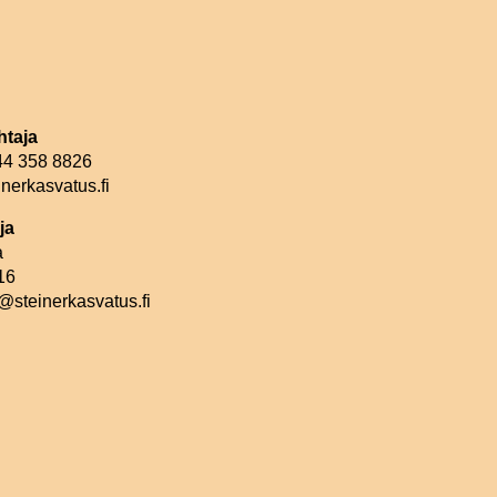
htaja
044 358 8826
nerkasvatus.fi
ja
a
16
@steinerkasvatus.fi