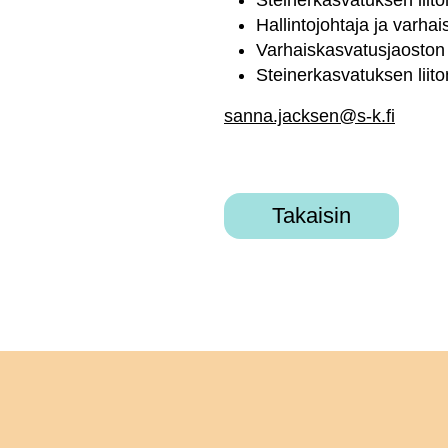
Steinerkasvatuksen liit
Hallintojohtaja ja varh
Varhaiskasvatusjaoston
Steinerkasvatuksen liito
sanna.jacksen@s-k.fi
Takaisin