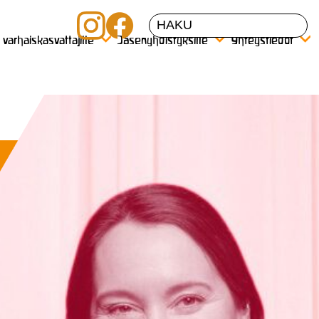
a varhaiskasvattajille
Jäsenyhdistyksille
Yhteystiedot