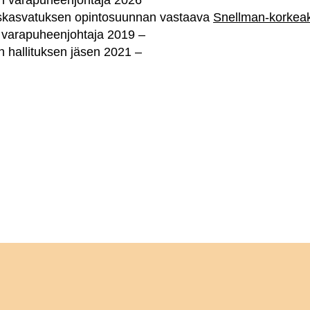
on varapuheenjohtaja 2026
aiskasvatuksen opintosuunnan vastaava
Snellman-korkea
 varapuheenjohtaja 2019 –
n hallituksen jäsen 2021 –