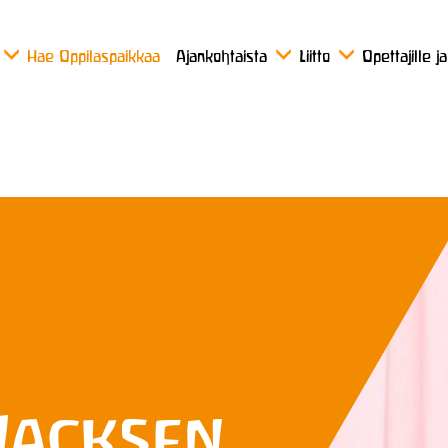
Hae Oppilaspaikkaa
Ajankohtaista
Liitto
Opettajille j
Jacksen