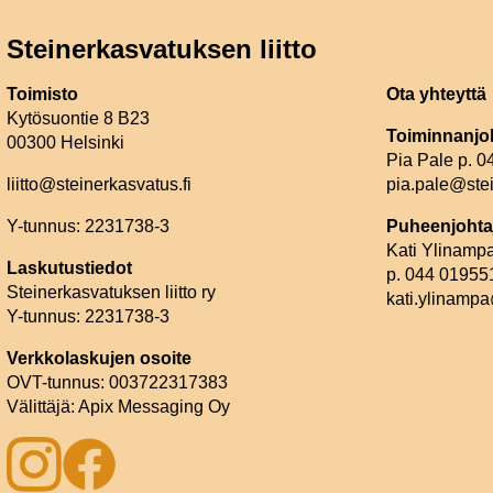
Steinerkasvatuksen liitto
Toimisto
Ota yhteyttä
Kytösuontie 8 B23
Toiminnanjo
00300 Helsinki
Pia Pale p. 
liitto@steinerkasvatus.fi
pia.pale@stei
Y-tunnus: 2231738-3
Puheenjohta
Kati Ylinamp
Laskutustiedot
p. 044 01955
Steinerkasvatuksen liitto ry
kati.ylinampa
Y-tunnus: 2231738-3
Verkkolaskujen osoite
OVT-tunnus: 003722317383
Välittäjä: Apix Messaging Oy