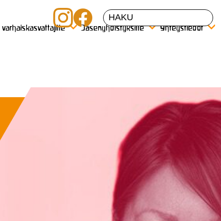
a varhaiskasvattajille
Jäsenyhdistyksille
Yhteystiedot