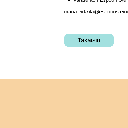
Vararehtori
Espoon Stei
maria.virkkila@espoonsteine
Takaisin