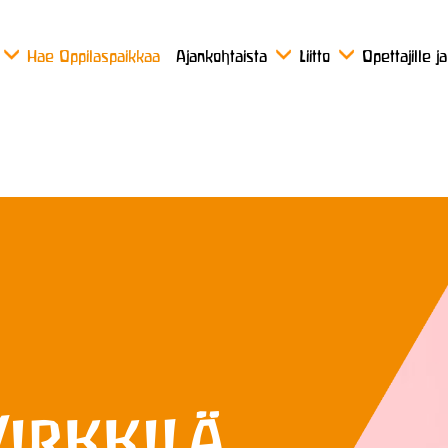
Hae Oppilaspaikkaa
Ajankohtaista
Liitto
Opettajille j
irkkilä