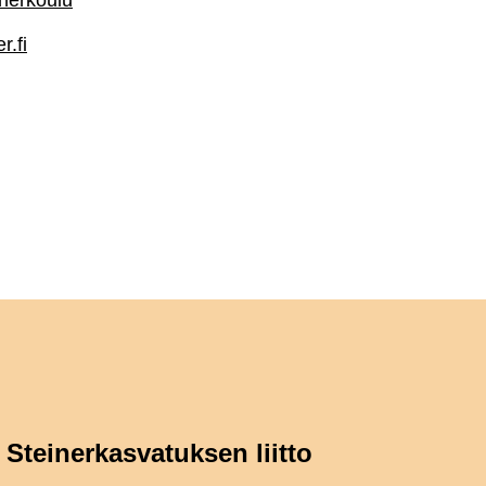
nerkoulu
r.fi
Steinerkasvatuksen liitto