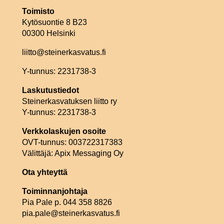
Toimisto
Kytösuontie 8 B23
00300 Helsinki
liitto@steinerkasvatus.fi
Y-tunnus: 2231738-3
Laskutustiedot
Steinerkasvatuksen liitto ry
Y-tunnus: 2231738-3
Verkkolaskujen osoite
OVT-tunnus: 003722317383
Välittäjä: Apix Messaging Oy
Ota yhteyttä
Toiminnanjohtaja
Pia Pale p. 044 358 8826
pia.pale@steinerkasvatus.fi