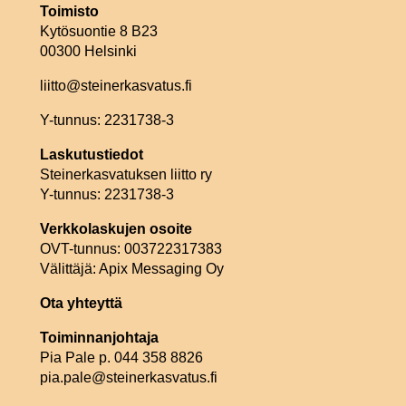
Toimisto
Kytösuontie 8 B23
00300 Helsinki
liitto@steinerkasvatus.fi
Y-tunnus: 2231738-3
Laskutustiedot
Steinerkasvatuksen liitto ry
Y-tunnus: 2231738-3
Verkkolaskujen osoite
OVT-tunnus: 003722317383
Välittäjä: Apix Messaging Oy
Ota yhteyttä
Toiminnanjohtaja
Pia Pale p. 044 358 8826
pia.pale@steinerkasvatus.fi