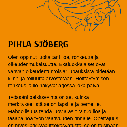
Pihla Sjöberg
Olen oppinut luokaltani iloa, rohkeutta ja
oikeudenmukaisuutta. Ekaluokkalaiset ovat
vahvan oikeudentuntoisia: lupauksista pidetään
kiinni ja reiluutta arvostetaan. Heittäytymisen
rohkeus ja ilo näkyvät arjessa joka päivä.
Työssäni palkitsevinta on se, kuinka
merkityksellistä se on lapsille ja perheille.
Mahdollisuus tehdä luovia asioita tuo iloa ja
tasapainoa työn vaativuuden rinnalle. Opettajuus
on myös jatkuvaa itsekasvatusta, se on toisinaan